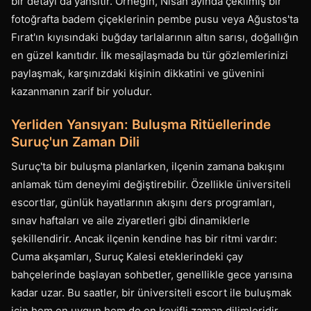
bir detayı da yansıtır. Örneğin, Nisan ayında çekilmiş bir
fotoğrafta badem çiçeklerinin pembe pusu veya Ağustos'ta
Fırat'ın kıyısındaki buğday tarlalarının altın sarısı, doğallığın
en güzel kanıtıdır. İlk mesajlaşmada bu tür gözlemlerinizi
paylaşmak, karşınızdaki kişinin dikkatini ve güvenini
kazanmanın zarif bir yoludur.
Yerliden Yansıyan: Buluşma Ritüellerinde
Suruç'un Zaman Dili
Suruç'ta bir buluşma planlarken, ilçenin zamana bakışını
anlamak tüm deneyimi değiştirebilir. Özellikle üniversiteli
escortlar, günlük hayatlarının akışını ders programları,
sınav haftaları ve aile ziyaretleri gibi dinamiklerle
şekillendirir. Ancak ilçenin kendine has bir ritmi vardır:
Cuma akşamları, Suruç Kalesi eteklerindeki çay
bahçelerinde başlayan sohbetler, genellikle gece yarısına
kadar uzar. Bu saatler, bir üniversiteli escort ile buluşmak
için hem en uygun hem de en keyifli zaman dilimleridir.