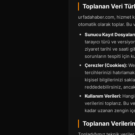
Toplanan Veri Tür
urfadahaber.com, hizmet kal
otomatik olarak toplar. Bu v
Sunucu Kayıt Dosyaları 
tarayıcı türü ve versiyo
ziyaret tarihi ve saati g
sorunların tespiti için kul
Çerezler (Cookies):
Web
tercihlerinizi hatırlama
kişisel bilgilerinizi sa
reddedebilirsiniz, anca
Kullanım Verileri:
Hangi 
verilerini toplarız. Bu 
kadar uzanan zengin içe
Toplanan Verileri
Topladığımız teknik verile