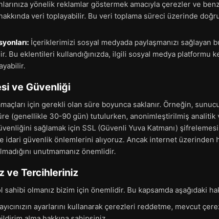
 alanlarınıza yönelik reklamlar göstermek amacıyla çerezler ve benz
z hakkında veri toplayabilir. Bu veri toplama süreci üzerinde doğ
yonları:
İçeriklerimizi sosyal medyada paylaşmanızı sağlayan b
r. Bu eklentileri kullandığınızda, ilgili sosyal medya platformu ken
yabilir.
si ve Güvenliği
maçları için gerekli olan süre boyunca saklanır. Örneğin, sunucu
 süre (genellikle 30-90 gün) tutulurken, anonimleştirilmiş analitik
 güvenliğini sağlamak için SSL (Güvenli Yuva Katmanı) şifrelemes
e idari güvenlik önlemlerini alıyoruz. Ancak internet üzerinden h
lmadığını unutmamanız önemlidir.
z ve Tercihleriniz
ol sahibi olmanız bizim için önemlidir. Bu kapsamda aşağıdaki hak
yıcınızın ayarlarını kullanarak çerezleri reddetme, mevcut çerez
ildirim alma hakkına sahipsiniz.