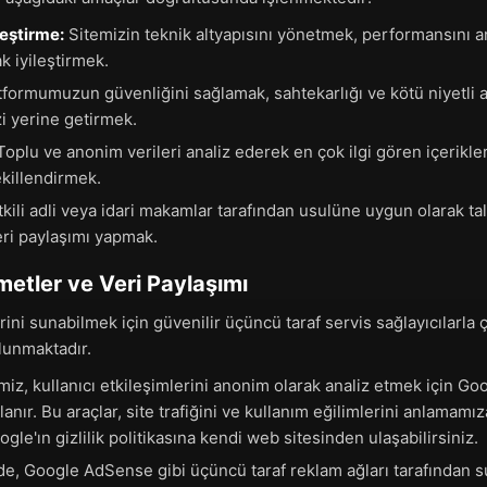
eştirme:
Sitemizin teknik altyapısını yönetmek, performansını an
k iyileştirmek.
formumuzun güvenliğini sağlamak, sahtekarlığı ve kötü niyetli a
i yerine getirmek.
oplu ve anonim verileri analiz ederek en çok ilgi gören içerikle
ekillendirmek.
kili adli veya idari makamlar tarafından usulüne uygun olarak ta
eri paylaşımı yapmak.
etler ve Veri Paylaşımı
ni sunabilmek için güvenilir üçüncü taraf servis sağlayıcılarla ça
ulunmaktadır.
iz, kullanıcı etkileşimlerini anonim olarak analiz etmek için Go
ullanır. Bu araçlar, site trafiğini ve kullanım eğilimlerini anlamam
ogle'ın gizlilik politikasına kendi web sitesinden ulaşabilirsiniz.
e, Google AdSense gibi üçüncü taraf reklam ağları tarafından s