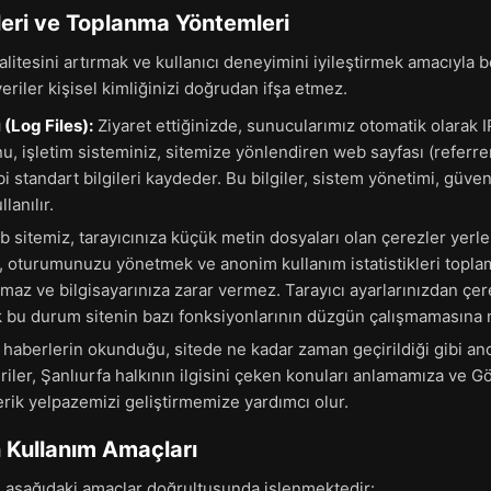
leri ve Toplanma Yöntemleri
itesini artırmak ve kullanıcı deneyimini iyileştirmek amacıyla bel
eriler kişisel kimliğinizi doğrudan ifşa etmez.
(Log Files):
Ziyaret ettiğinizde, sunucularımız otomatik olarak I
nu, işletim sisteminiz, sitemize yönlendiren web sayfası (referrer)
ibi standart bilgileri kaydeder. Bu bilgiler, sistem yönetimi, güven
lanılır.
 sitemiz, tarayıcınıza küçük metin dosyaları olan çerezler yerleşt
k, oturumunuzu yönetmek ve anonim kullanım istatistikleri toplama
klamaz ve bilgisayarınıza zarar vermez. Tarayıcı ayarlarınızdan çe
k bu durum sitenin bazı fonksiyonlarının düzgün çalışmamasına n
haberlerin okunduğu, sitede ne kadar zaman geçirildiği gibi ano
veriler, Şanlıurfa halkının ilgisini çeken konuları anlamamıza ve G
rik yelpazemizi geliştirmemize yardımcı olur.
n Kullanım Amaçları
r, aşağıdaki amaçlar doğrultusunda işlenmektedir: