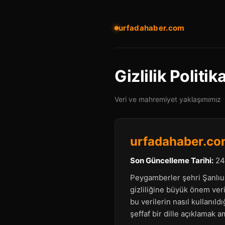
urfadahaber.com
Gizlilik Politik
Veri ve mahremiyet yaklaşımımız
urfadahaber.com 
Son Güncelleme Tarihi:
24
Peygamberler şehri Şanlıurf
gizliliğine büyük önem veriy
bu verilerin nasıl kullanıld
şeffaf bir dille açıklamak a