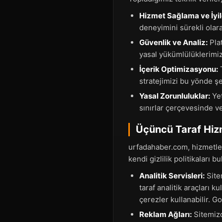
Hizmet Sağlama ve İyil
deneyimini sürekli olara
Güvenlik ve Analiz:
Plat
yasal yükümlülüklerimiz
İçerik Optimizasyonu:
T
stratejimizi bu yönde ş
Yasal Zorunluluklar:
Yet
sınırlar çerçevesinde v
Üçüncü Taraf Hizm
urfadahaber.com, hizmetleri
kendi gizlilik politikaları b
Analitik Servisleri:
Sitem
taraf analitik araçları k
çerezler kullanabilir. Go
Reklam Ağları:
Sitemizd