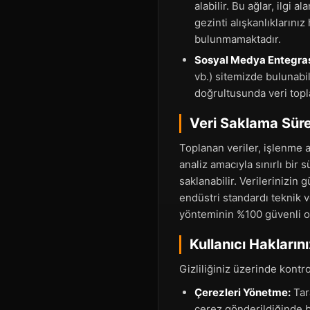
alabilir. Bu ağlar, ilgi
gezinti alışkanlıklarını
bulunmamaktadır.
Sosyal Medya Entegras
vb.) sitemizde bulunabili
doğrultusunda veri topla
Veri Saklama Süre
Toplanan veriler, işlenme a
analiz amacıyla sınırlı bir
saklanabilir. Verilerinizin
endüstri standardı teknik v
yönteminin %100 güvenli o
Kullanıcı Haklarını
Gizliliğiniz üzerinde kontr
Çerezleri Yönetme:
Tara
çerez gönderildiğinde b