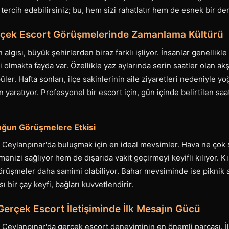
ercih edebilirsiniz; bu, hem sizi rahatlatır hem de esnek bir d
rçek Escort Görüşmelerinde Zamanlama Kültürü
algısı, büyük şehirlerden biraz farklı işliyor. İnsanlar genellik
 olmakta fayda var. Özellikle yaz aylarında serin saatler olan 
er. Hafta sonları, ilçe sakinlerinin aile ziyaretleri nedeniyle yo
n yaratıyor. Profesyonel bir escort için, gün içinde belirtilen sa
ğun Görüşmelere Etkisi
, Ceylanpınar'da buluşmak için en ideal mevsimler. Hava ne çok 
enizi sağlıyor hem de dışarıda vakit geçirmeyi keyifli kılıyor. K
örüşmeler daha samimi olabiliyor. Bahar mevsiminde ise piknik alan
 bir çay keyfi, bağları kuvvetlendirir.
erçek Escort İletişiminde İlk Mesajın Gücü
, Ceylanpınar'da gerçek escort deneyiminin en önemli parçası. İ