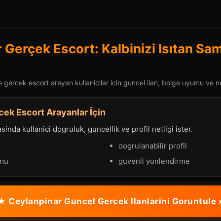
 Gerçek Escort: Kalbinizi Isıtan Sam
gercek escort arayan kullanicilar icin guncel ilan, bolge uyumu ve net
ek Escort Arayanlar İçin
nda kullanici dogruluk, guncellik ve profil netligi ister.
dogrulanabilir profil
umu
guvenli yonlendirme
★ Ceylanpinar Guncel Gercek Ilanlarini Goruntule 