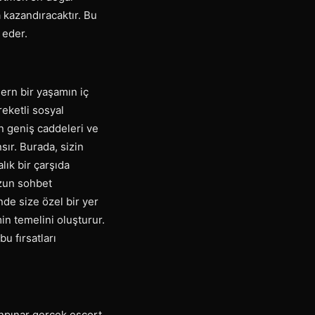
a kazandıracaktır. Bu
 eder.
ern bir yaşamın iç
reketli sosyal
in geniş caddeleri ve
nsır. Burada, sizin
lık bir çarşıda
uzun sohbet
nde size özel bir yer
in temelini oluşturur.
u fırsatları
anpınar gerçek escort