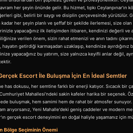
avram her şeyin önünde gelir. Bu hizmet, tıpkı Ceylanpınar'ın kök
rleri gibi, belirli bir saygı ve disiplin çerçevesinde yürütülür
kadar her şeyin planlı ve şeffaf bir şekilde ilerlemesi, size olan
inizle yapacağınız ilk iletişimden itibaren, kendinizi değerli ve 
iliğinize verilen önem, sizin rahat etmenizi ve anın tadını çıkarm
 hayatın getirdiği karmaşadan uzaklaşıp, kendinize ayırdığınız 
ndinize yapacağınız bu yatırım, size yalnızca keyifli anlar değil,
ektir.
erçek Escort İle Buluşma İçin En İdeal Semtler
e has dokusu, her semtine farklı bir enerji katıyor. Sıcacık bir ç
Cumhuriyet Mahallesi'ndeki sakin kafeler harika bir seçenek. Öz
lede buluşmak, hem samimi hem de rahat bir atmosfer sunuyor. A
tam arıyorsanız, Yeni Mahalle'deki geniş caddeler ve modern me
ar'ın gerçek escort deneyimini en doğal haliyle yaşamanız için 
n Bölge Seçiminin Önemi