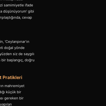
zi samimiyetle ifade
şma düşünüyorum' gibi
arşılaştığında, cevap
n, 'Ceylanpınar'ın
beti doğal yönde
 yüzden siz de saygılı
n bir başlangıç, doğru
 Pratikleri
arın mahremiyet
dığı küçük bir
ası gereken bir
 yapılan