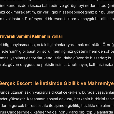
ine kendinizden kısaca bahsedin ve görüşmeyi neden istediğini
nizi çok merak ettim, bir yerli gibi hissedebileceğimiz bir bulu
n uzaklaştırır. Profesyonel bir escort, kibar ve saygılı bir dille k
ruyarak Samimi Kalmanın Yolları
el bilgi paylaşmadan, ortak ilgi alanları yaratmak mümkün. Örneği
e edersin?' gibi basit bir soru, hem ilginizi gösterir hem de soh
rulaması yapılmış escortlar kendilerini daha güvende hisseder; bu
rarak, güven duygusunu pekiştirirsiniz. Unutmayın, kalbinizi ısıta
erçek Escort İle İletişimde Gizlilik ve Mahremiyet
oyunca uzanan sakin yapısıyla dikkat çekerken, burada yaşayanl
kadar yüksektir. Kasabanın sosyal dokusu, herkesin birbirini tanı
nle gerçek bir escort ile iletişimde gizlilik, titizlikle ele alınm
rüş Caddesi'ndeki kafeler ya da İnönü Parkı gibi toplu alanlarda