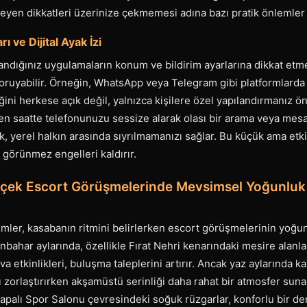
eyen dikkatleri üzerinize çekmemesi adına bazı pratik önlemler 
rı ve Dijital Ayak İzi
landığınız uygulamaların konum ve bildirim ayarlarına dikkat etm
koruyabilir. Örneğin, WhatsApp veya Telegram gibi platformlarda
iliğini herkese açık değil, yalnızca kişilere özel yapılandırmanız öne
en saatte telefonunuzu sessize alarak olası bir arama veya mesaj 
 yerel halkın arasında sıyrılmamanızı sağlar. Bu küçük ama etkil
görünmez engelleri kaldırır.
rçek Escort Görüşmelerinde Mevsimsel Yoğunluk
mler, kasabanın ritmini belirlerken escort görüşmelerinin yoğ
onbahar aylarında, özellikle Fırat Nehri kenarındaki mesire alanl
a etkinlikleri, buluşma taleplerini artırır. Ancak yaz aylarında k
zorlaştırırken akşamüstü serinliği daha rahat bir atmosfer sunar
Kapalı Spor Salonu çevresindeki soğuk rüzgarlar, konforlu bir d