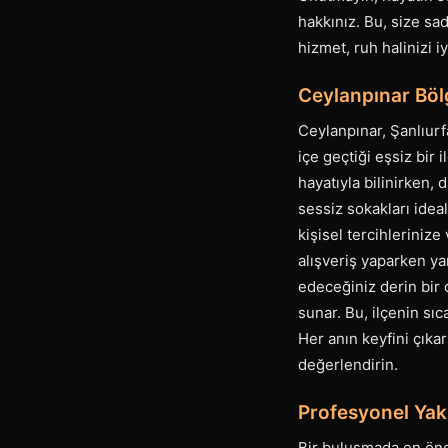
hakkınız. Bu, size sad
hizmet, ruh halinizi i
Ceylanpınar Bölg
Ceylanpınar, Şanlıur
içe geçtiği eşsiz bir i
hayatıyla bilinirken,
sessiz sokakları ideal
kişisel tercihleriniz
alışveriş yaparken ya
edeceğiniz derin bir 
sunar. Bu, ilçenin sı
Her anın keyfini çıka
değerlendirin.
Profesyonel Yak
Bir buluşmada en öne