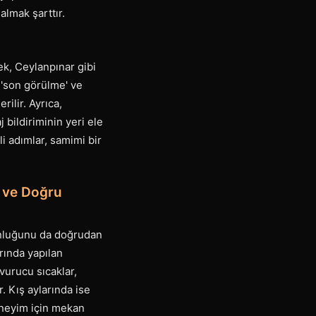
almak şarttır.
ek, Ceylanpınar gibi
 'son görülme' ve
rilir. Ayrıca,
bildiriminin yeri ele
i adımlar, samimi bir
 ve Doğru
unluğunu da doğrudan
arında yapılan
avurucu sıcaklar,
. Kış aylarında ise
eneyim için mekan