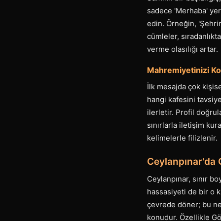
sadece 'Merhaba' yer
edin. Örneğin, 'Şehri
cümleler, sıradanlıkta
verme olasılığı artar.
Mahremiyetinizi Ko
İlk mesajda çok kişis
hangi kafesini tavsiy
ilerletir. Profil doğ
sınırlarla iletişim ku
kelimelerle filizlenir.
Ceylanpınar'da G
Ceylanpınar, sınır b
hassasiyeti de bir o 
çevrede döner; bu nede
konudur. Özellikle Gö