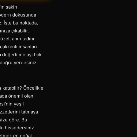
ın sakin
 modern dokusunda
. İşte bu noktada,
nıza çıkabilir.
özel, anın tadını
ıcakkanlı insanları
 değerli molayı hak
 doğru yerdesiniz.
katabilir? Öncelikle,
ada önemli olan,
si'nin yeşil
zzetlerini tatmaya
size göre. Bu
lu hissedersiniz.
setmek en doğal