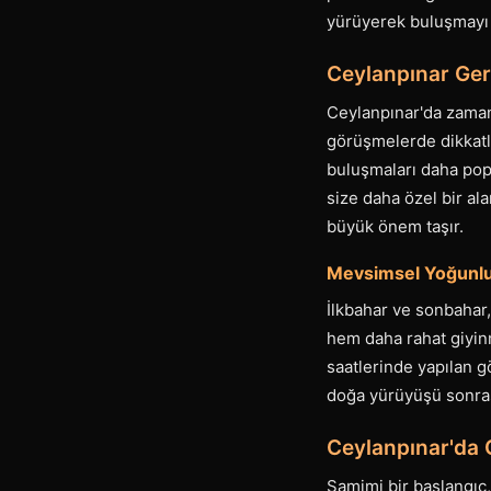
yürüyerek buluşmayı t
Ceylanpınar Ge
Ceylanpınar'da zaman 
görüşmelerde dikkatli
buluşmaları daha popül
size daha özel bir ala
büyük önem taşır.
Mevsimsel Yoğunlu
İlkbahar ve sonbahar
hem daha rahat giyinm
saatlerinde yapılan g
doğa yürüyüşü sonrası
Ceylanpınar'da G
Samimi bir başlangıç