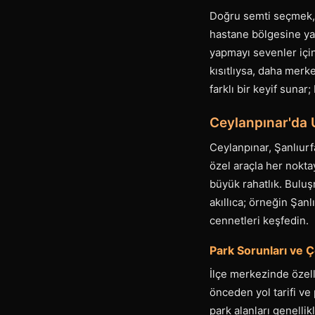
Doğru semti seçmek, t
hastane bölgesine yak
yapmayı sevenler için
kısıtlıysa, daha merke
farklı bir keyif sunar
Ceylanpınar'da 
Ceylanpınar, Şanlıurfa
özel araçla her nokt
büyük rahatlık. Buluş
akıllıca; örneğin Şanl
cennetleri keşfedin.
Park Sorunları ve 
İlçe merkezinde özell
önceden yol tarifi ve
park alanları genellik