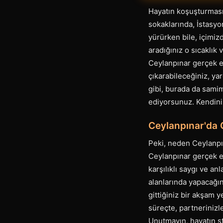
Hayatın koşuşturması
sokaklarında, İstasy
yürürken bile, içimiz
aradığınız o sıcaklık 
Ceylanpınar gerçek esc
çıkarabileceğiniz, yar
gibi, burada da sami
ediyorsunuz. Kendiniz
Ceylanpınar'da 
Peki, neden Ceylanpı
Ceylanpınar gerçek e
karşılıklı saygı ve an
alanlarında yapacağın
gittiğiniz bir akşam 
süreçte, partnerinizl
Unutmayın, hayatın s