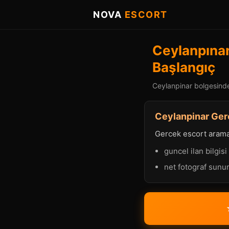
NOVA
ESCORT
Ceylanpınar
Başlangıç
Ceylanpinar bolgesinde 
Ceylanpinar Gerc
Gercek escort aramasi
guncel ilan bilgisi
net fotograf sun