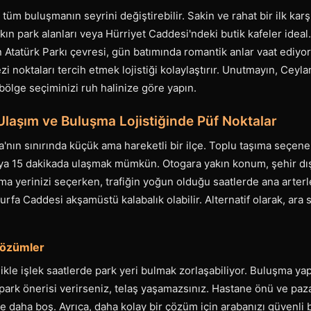
üm buluşmanın seyrini değiştirebilir. Sakin ve rahat bir ilk karş
ın park alanları veya Hürriyet Caddesi'ndeki butik kafeler ideal
 Atatürk Parkı çevresi, gün batımında romantik anlar vaat ediyo
zi noktaları tercih etmek lojistiği kolaylaştırır. Unutmayın, Ceyl
; bölge seçiminizi ruh halinize göre yapın.
Ulaşım ve Buluşma Lojistiğinde Püf Noktalar
'nın sınırında küçük ama hareketli bir ilçe. Toplu taşıma seçenekl
aya 15 dakikada ulaşmak mümkün. Otogara yakın konum, şehir dış
ma yerinizi seçerken, trafiğin yoğun olduğu saatlerde ana arte
ıurfa Caddesi akşamüstü kalabalık olabilir. Alternatif olarak, ara 
Çözümler
ikle işlek saatlerde park yeri bulmak zorlaşabiliyor. Buluşma ya
 park önerisi verirseniz, telaş yaşamazsınız. Hastane önü ve paz
le daha boş. Ayrıca, daha kolay bir çözüm için arabanızı güvenli 