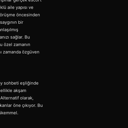
lü aile yapısı ve
. Görüşme öncesinden
 saygının bir
anlaşılmış
anızı sağlar. Bu
bu özel zamanın
 aynı zamanda özgüven
ay sohbeti eşliğinde
ellikle akşam
lternatif olarak,
kanlar öne çıkıyor. Bu
mükemmel.