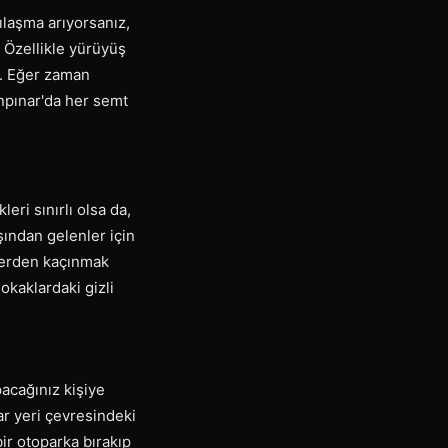
ılaşma arıyorsanız,
. Özellikle yürüyüş
r. Eğer zaman
anpınar'da her semt
eri sınırlı olsa da,
ından gelenler için
rlerden kaçınmak
sokaklardaki gizli
pacağınız kişiye
ar yeri çevresindeki
bir otoparka bırakıp