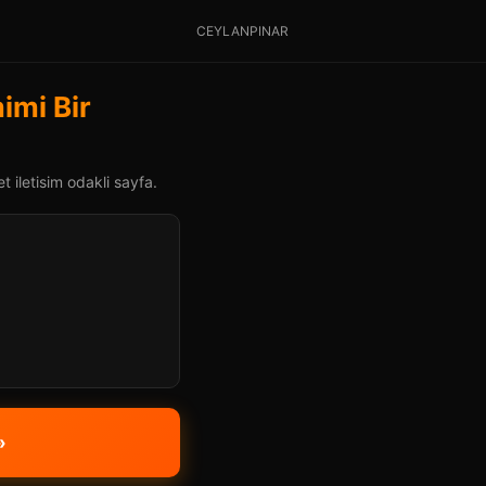
CEYLANPINAR
imi Bir
 iletisim odakli sayfa.
»