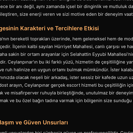
ece bir anı değil, aynı zamanda içsel bir dinginlik ve mutluluk d
yileştiren, size enerji veren ve sizi motive eden bir deneyim vaat
esinin Karakteri ve Tercihlere Etkisi
fa'nın bereketli toprakları üzerinde, hem geleneksel hem de mod
lçedir. İlçenin kalbi sayılan Hürriyet Mahallesi, canlı çarşısı ve ha
 daha sakin bir ortam arayanlar için Selahattin Eyyubi Mahallesi'n
dir. Ceylanpınar'ın bu iki farklı yüzü, hizmetin de çeşitliliğine ya
e ve ruh halinize en uygun ortamı bulmak mümkündür. İster kalaba
nınızda olacak neşeli bir arkadaş, ister sessiz bir kafede uzun 
dost arayın, Ceylanpınar gerçek escort hizmeti bu çeşitliliğin içi
cak ve misafirperver ruhuyla birleştiğinde, unutulmaz bir deneyim
rmak ve bu özel bağın tadına varmak için bölgenin size sunduğu b
laşım ve Güven Unsurları
mli unsurlardan biri şüphesiz güven ve profesyonelliktir. Ceyl