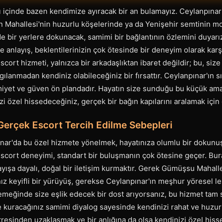
 içinde bazen kendimize ayıracak bir an bulamayız. Ceylanpınar'
on Mahallesi'nin huzurlu köşelerinde ya da Yenişehir semtinin
de bir yerlere dokunacak, samimi bir bağlantının özlemini duyarız
ve anlayış, beklentilerinizin çok ötesinde bir deneyim olarak karşı
ort hizmeti, yalnızca bir arkadaşlıktan ibaret değildir; bu, size 
gılanmadan kendiniz olabileceğiniz bir fırsattır. Ceylanpınar'ın s
miyet ve güven ön plandadır. Hayatın size sunduğu bu küçük ama
i özel hissedeceğiniz, gerçek bir bağın kapılarını aralamak için
Gerçek Escort Tercih Edilme Sebepleri
nar'da bu özel hizmete yönelmek, hayatınıza olumlu bir dokunuş 
scort deneyimi, standart bir buluşmanın çok ötesine geçer. Bur
layışa dayalı, doğal bir iletişim kurmaktır. Gerek Gümüşsu Mahalle
ız keyifli bir yürüyüş, gerekse Ceylanpınar'ın meşhur yöresel le
yemeğinde size eşlik edecek bir dost arıyorsanız, bu hizmet tam 
e kuracağınız samimi diyalog sayesinde kendinizi rahat ve huzur
tresinden uzaklaşmak ve bir anlığına da olsa kendinizi özel his