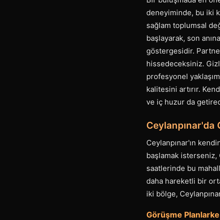
deneyiminde, bu iki k
sağlam toplumsal değe
başlayarak, son anına 
göstergesidir. Partner
hissedeceksiniz. Gizl
profesyonel yaklaşım,
kalitesini artırır. Ke
ve iç huzur da getirec
Ceylanpınar'da G
Ceylanpınar'ın kendin
başlamak isterseniz, 
saatlerinde bu mahal
daha hareketli bir or
iki bölge, Ceylanpın
Görüşme Planlarke