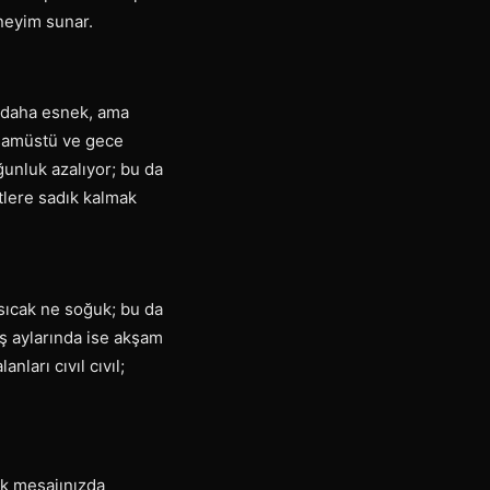
eneyim sunar.
le daha esnek, ama
akşamüstü ve gece
ğunluk azalıyor; bu da
atlere sadık kalmak
sıcak ne soğuk; bu da
ış aylarında ise akşam
ları cıvıl cıvıl;
lk mesajınızda