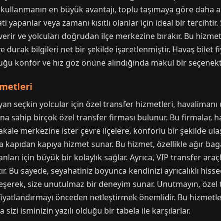
kullanmanın en büyük avantajı, toplu taşımaya göre daha az
ti yapanlar veya zamanı kısıtlı olanlar için ideal bir terciht
verir ve yolcuları doğrudan ilçe merkezine bırakır. Bu hizmet,
durak bilgileri net bir şekilde işaretlenmiştir. Havaş bilet f
uğu konfor ve hız göz önüne alındığında makul bir seçenekti
zmetleri
yan seçkin yolcular için özel transfer hizmetleri, havalimanı
rına sahip birçok özel transfer firması bulunur. Bu firmalar, 
ale merkezine ister çevre ilçelere, konforlu bir şekilde ulaştı
a kapıdan kapıya hizmet sunar. Bu hizmet, özellikle ağır bagaj
nları için büyük bir kolaylık sağlar. Ayrıca, VIP transfer araçl
ır. Bu sayede, seyahatiniz boyunca kendinizi ayrıcalıklı hiss
irleşerek, size unutulmaz bir deneyim sunar. Unutmayın, öze
 fiyatlandırmayı önceden netleştirmek önemlidir. Bu hizmetle
sizi isminizin yazılı olduğu bir tabela ile karşılarlar.