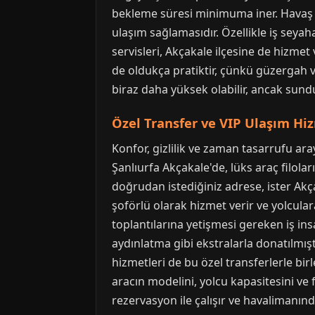
bekleme süresi minimuma iner. Havaş 
ulaşım sağlamasıdır. Özellikle iş seyaha
servisleri, Akçakale ilçesine de hizmet 
de oldukça pratiktir, çünkü güzergah ve 
biraz daha yüksek olabilir, ancak sund
Özel Transfer ve VIP Ulaşım Hi
Konfor, gizlilik ve zaman tasarrufu ara
Şanlıurfa Akçakale'de, lüks araç filola
doğrudan istediğiniz adrese, ister Akçak
şoförlü olarak hizmet verir ve yolcular
toplantılarına yetişmesi gereken iş insa
aydınlatma gibi ekstralarla donatılmışt
hizmetleri de bu özel transferlerle b
aracın modelini, yolcu kapasitesini ve
rezervasyon ile çalışır ve havalimanında 