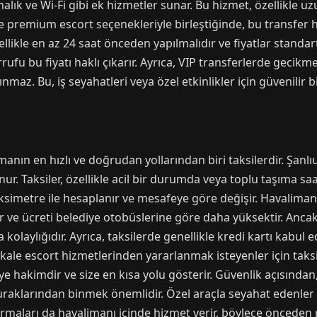
ırmalık ve Wi-Fi gibi ek hizmetler sunar. Bu hizmet, özellikle
ale premium escort seçenekleriyle birleştiğinde, bu transfer
llikle en az 24 saat önceden yapılmalıdır ve fiyatlar standar
u bu fiyatı haklı çıkarır. Ayrıca, VIP transferlerde gecikm
nmaz. Bu, iş seyahatleri veya özel etkinlikler için güvenilir 
ın en hızlı ve doğrudan yollarından biri taksilerdir. Şanlı
ur. Taksiler, özellikle acil bir durumda veya toplu taşıma sa
taksimetre ile hesaplanır ve mesafeye göre değişir. Havalim
 ve ücreti belediye otobüslerine göre daha yüksektir. Ancak
laylığıdır. Ayrıca, taksilerde genellikle kredi kartı kabul ed
ale escort hizmetlerinden yararlanmak isteyenler için taksi, h
eye hakimdir ve size en kısa yolu gösterir. Güvenlik açısından,
uraklarından binmek önemlidir. Özel araçla seyahat edenler 
irmaları da havalimanı içinde hizmet verir, böylece önceden