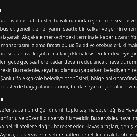
ı
ndan işletilen otobüsler, havalimanından şehir merkezine ve
obüsler, genellikle her yarım saatte bir kalkar ve şehrin öne
aşlayarak, Akçakale merkezindeki terminale kadar uzanır. Yo
nzarasını izleme fırsatı bulur. Belediye otobüsleri, klimalı 
ında sıcak hava koşullarına karşı klimalı sistemler devreye gi
den gece geç saatlere kadar devam eder, ancak hava durumu
ekir. Bu nedenle, seyahat planınızı yaparken belediyenin re
Şanlıurfa Akçakale belediye otobüsleri, bölge halkı tarafından
otobüslerde bagaj alanı bulunur, bu da seyahat çantalarınızı 
ma
efer yapan bir diğer önemli toplu taşıma seçeneği ise Havaş s
konforlu ve düzenli bir servis hizmetidir. Bu servisler, haval
 belirli otellere doğru hareket eder. Havaş araçları, geniş ko
Ayrıca, bu servislerin sefer saatleri genellikle uçak tarifeler