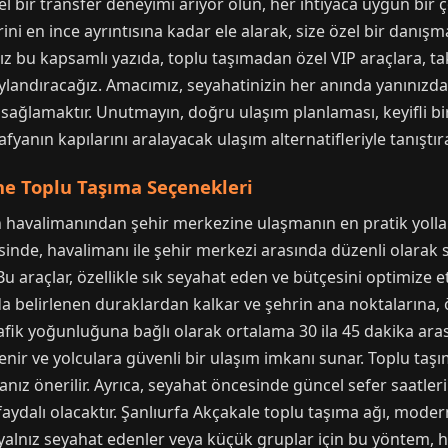
zel bir transfer deneyimi arıyor olun, her ihtiyaca uygun bir
i en ince ayrıntısına kadar ele alarak, size özel bir danışm
ımız bu kapsamlı yazıda, toplu taşımadan özel VIP araçlara, t
landıracağız. Amacımız, seyahatinizin her anında yanınızda
 sağlamaktır. Unutmayın, doğru ulaşım planlaması, keyifli bir 
rafyanın kapılarını aralayacak ulaşım alternatifleriyle tanıştır
e Toplu Taşıma Seçenekleri
n havalimanından şehir merkezine ulaşmanın en pratik yollar
sinde, havalimanı ile şehir merkezi arasında düzenli olarak 
Bu araçlar, özellikle sık seyahat eden ve bütçesini optimize e
nda belirlenen duraklardan kalkar ve şehrin ana noktalarına, 
afik yoğunluğuna bağlı olarak ortalama 30 ila 45 dakika aras
enir ve yolculara güvenli bir ulaşım imkanı sunar. Toplu taşı
z önerilir. Ayrıca, seyahat öncesinde güncel sefer saatlerin
dalı olacaktır. Şanlıurfa Akçakale toplu taşıma ağı, modern 
le yalnız seyahat edenler veya küçük gruplar için bu yöntem, 