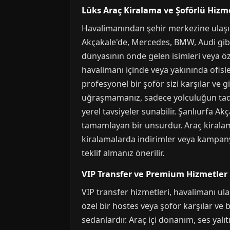
Lüks Araç Kiralama ve Şoförlü Hizm
Havalimanından şehir merkezine ulaşımd
Akçakale'de, Mercedes, BMW, Audi gibi ü
dünyasının önde gelen isimleri veya öze
havalimanı içinde veya yakınında ofisle
profesyonel bir şoför sizi karşılar ve g
uğraşmamanız, sadece yolculuğun tadını 
yerel tavsiyeler sunabilir. Şanlıurfa Ak
tamamlayan bir unsurdur. Araç kiralama
kiralamalarda indirimler veya kampanya
teklif almanız önerilir.
VIP Transfer ve Premium Hizmetler
VIP transfer hizmetleri, havalimanı ul
özel bir hostes veya şoför karşılar ve b
sedanlardır. Araç içi donanım, ses yalı