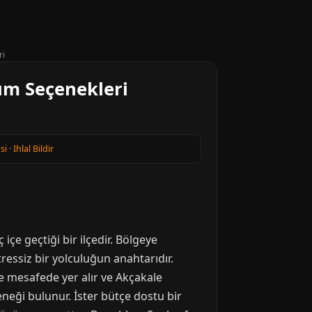
ri
ım Seçenekleri
si
·
Ihlal Bildir
çe geçtiği bir ilçedir. Bölgeye
essiz bir yolculuğun anahtarıdır.
e mesafede yer alır ve Akçakale
eneği bulunur. İster bütçe dostu bir