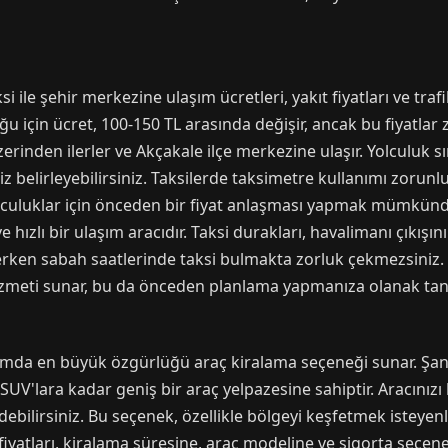
 ile şehir merkezine ulaşım ücretleri, yakıt fiyatları ve tr
uğu için ücret, 100-150 TL arasında değişir, ancak bu fiyatlar
rinden ilerler ve Akçakale ilçe merkezine ulaşır. Yolculuk sı
niz belirleyebilirsiniz. Taksilerde taksimetre kullanımı zoru
lculuklar için önceden bir fiyat anlaşması yapmak mümkündü
ve hızlı bir ulaşım aracıdır. Taksi durakları, havalimanı çıkış
erken sabah saatlerinde taksi bulmakta zorluk çekmezsiniz. Ay
izmeti sunar, bu da önceden planlama yapmanıza olanak tanı
mda en büyük özgürlüğü araç kiralama seçeneği sunar. Şanl
UV'lara kadar geniş bir araç yelpazesine sahiptir. Aracınızı
debilirsiniz. Bu seçenek, özellikle bölgeyi keşfetmek isteye
 fiyatları, kiralama süresine, araç modeline ve sigorta seçen