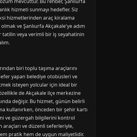
 çözüm mevcuttur. Bu rehber, Şanlıurfa
anlık hizmeti sunmayı hedefler. Siz
aksi hizmetlerinden araç kiralama
 olmak ve Şanlıurfa Akçakale'ye adım
tatilin veya verimli bir iş seyahatinin
alım.
ından biri toplu taşıma araçlarını
sefer yapan belediye otobüsleri ve
tmek isteyen yolcular için ideal bir
özellikle de Akçakale ilçe merkezine
ında değişir. Bu hizmet, günün belirli
ma kullanırken, önceden bir şehir kartı
i ve güzergah bilgilerini kontrol
araçları ve düzenli seferleriyle,
hem pratik hem de uygun maliyetlidir.