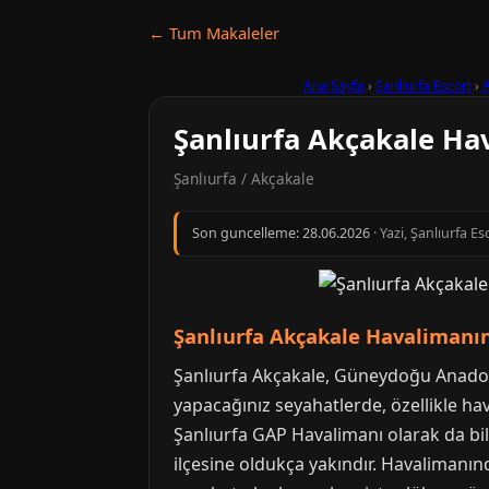
← Tum Makaleler
Ana Sayfa
›
Şanlıurfa Escort
›
Şanlıurfa Akçakale Ha
Şanlıurfa / Akçakale
Son guncelleme:
28.06.2026
· Yazi, Şanlıurfa E
Şanlıurfa Akçakale Havalimanı
Şanlıurfa Akçakale, Güneydoğu Anadolu B
yapacağınız seyahatlerde, özellikle ha
Şanlıurfa GAP Havalimanı olarak da bi
ilçesine oldukça yakındır. Havalimanın