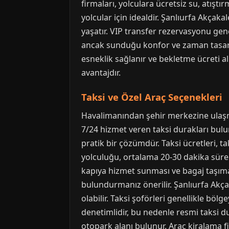
firmaları, yolculara ücretsiz su, atışt
yolcular için idealdir. Şanlıurfa Akçak
yaşatır. VIP transfer rezervasyonu gene
ancak sunduğu konfor ve zaman tasarruf
esneklik sağlanır ve bekletme ücreti alı
avantajdır.
Taksi ve Özel Araç Seçenekleri
Havalimanından şehir merkezine ulaşman
7/24 hizmet veren taksi durakları bulun
pratik bir çözümdür. Taksi ücretleri, 
yolculuğu, ortalama 20-30 dakika sürer
kapıya hizmet sunması ve bagaj taşıma ko
bulundurmanız önerilir. Şanlıurfa Akçak
olabilir. Taksi şoförleri genellikle bölg
denetimlidir, bu nedenle resmi taksi d
otopark alanı bulunur. Araç kiralama f