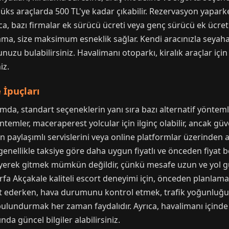
lüks araçlarda 500 TL'ye kadar çıkabilir. Rezervasyon yaparken
a, bazı firmalar ek sürücü ücreti veya genç sürücü ek ücreti 
lama, size maksimum esneklik sağlar. Kendi aracınızla seyah
uzu bulabilirsiniz. Havalimanı otoparkı, kiralık araçlar için 
iz.
 İpuçları
da, standart seçeneklerin yanı sıra bazı alternatif yöntem
temler, maceraperest yolcular için ilginç olabilir, ancak güv
ın paylaşımlı servislerini veya online platformlar üzerinden 
 genellikle taksiye göre daha uygun fiyatlı ve önceden fiyat b
erek gitmek mümkün değildir, çünkü mesafe uzun ve yol güv
ıurfa Akçakale kaliteli escort deneyimi için, önceden planlam
hat ederken, hava durumunu kontrol etmek, trafik yoğunl
 bulundurmak her zaman faydalıdır. Ayrıca, havalimanı içind
a güncel bilgiler alabilirsiniz.