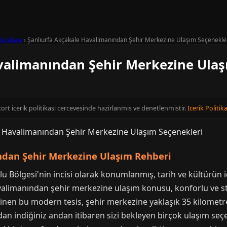
Akçakale
›
Şanlıurfa Akçakale Havalimanından Şehir Merkezine Ulaşım Seçenekle
valimanından Şehir Merkezine Ulaş
scort icerik politikasi cercevesinde hazirlanmis ve denetlenmistir.
Icerik Politika
ndan Şehir Merkezine Ulaşım Rehberi
ölgesi'nin incisi olarak konumlanmış, tarih ve kültürün iç i
valimanından şehir merkezine ulaşım konusu, konforlu ve str
linen bu modern tesis, şehir merkezine yaklaşık 35 kilometr
dan indiğiniz andan itibaren sizi bekleyen birçok ulaşım seç