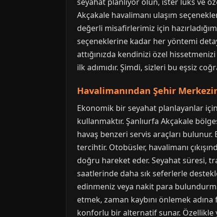
seyahat planlıyor olun, ister lüks ve ö
Akçakale havalimanı ulaşım seçeneklerin
değerli misafirlerimiz için hazırladığ
seçeneklerine kadar her yöntemi detay
attığınızda kendinizi özel hissetmenizi
ilk adımıdır. Şimdi, sizleri bu eşsiz coğ
Havalimanından Şehir Merkezin
Ekonomik bir seyahat planlayanlar içi
kullanmaktır. Şanlıurfa Akçakale bölge
havaş benzeri servis araçları bulunur. 
tercihtir. Otobüsler, havalimanı çıkışı
doğru hareket eder. Seyahat süresi, tr
saatlerinde daha sık seferlerle destekl
edinmeniz veya nakit para bulundurmanı
etmek, zaman kaybını önlemek adına fay
konforlu bir alternatif sunar. Özellik