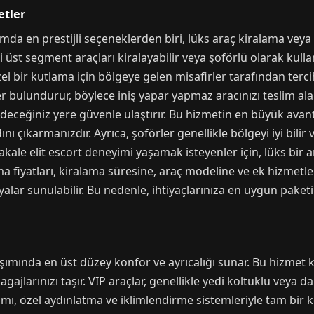
etler
a en prestijli seçeneklerden biri, lüks araç kiralama veya ş
st segment araçları kiralayabilir veya şoförlü olarak kullanab
l bir kutlama için bölgeye gelen misafirler tarafından tercih 
r bulundurur, böylece iniş yapar yapmaz aracınızı teslim alab
ideceğiniz yere güvenle ulaştırır. Bu hizmetin en büyük avanta
çıkarmanızdır. Ayrıca, şoförler genellikle bölgeyi iyi bilir 
çakale elit escort deneyimi yaşamak isteyenler için, lüks bir 
 fiyatları, kiralama süresine, araç modeline ve ek hizmetlere
lar sunulabilir. Bu nedenle, ihtiyaçlarınıza en uygun paket
aşımında en üst düzey konfor ve ayrıcalığı sunar. Bu hizmet 
agajlarınızı taşır. VIP araçlar, genellikle yedi koltuklu veya
tımı, özel aydınlatma ve iklimlendirme sistemleriyle tam bir k