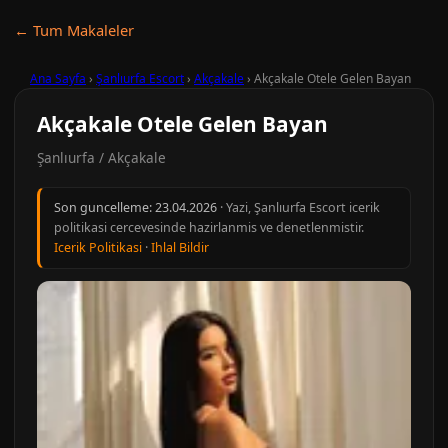
← Tum Makaleler
Ana Sayfa
›
Şanlıurfa Escort
›
Akçakale
›
Akçakale Otele Gelen Bayan
Akçakale Otele Gelen Bayan
Şanlıurfa / Akçakale
Son guncelleme:
23.04.2026
· Yazi, Şanlıurfa Escort icerik
politikasi cercevesinde hazirlanmis ve denetlenmistir.
Icerik Politikasi
·
Ihlal Bildir