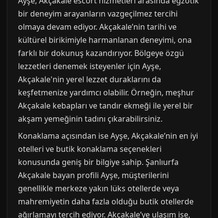
Ayşe, Akçakale escort hizmetleri arasında egzotik
bir deneyim arayanların vazgeçilmez tercihi
olmaya devam ediyor. Akçakale’nin tarihi ve
kültürel birikimiyle harmanlanan deneyimi, ona
farklı bir dokunuş kazandırıyor. Bölgeye özgü
lezzetleri denemek isteyenler için Ayşe,
Akçakale'nin yerel lezzet duraklarını da
keşfetmenize yardımcı olabilir. Örneğin, meşhur
Akçakale kebapları ve tandır ekmeği ile yerel bir
akşam yemeğinin tadını çıkarabilirsiniz.
Konaklama açısından ise Ayşe, Akçakale’nin en iyi
otelleri ve butik konaklama seçenekleri
konusunda geniş bir bilgiye sahip. Şanlıurfa
Akçakale bayan profili Ayşe, müşterilerini
genellikle merkeze yakın lüks otellerde veya
mahremiyetin daha fazla olduğu butik otellerde
ağırlamayı tercih ediyor. Akçakale’ye ulaşım ise,