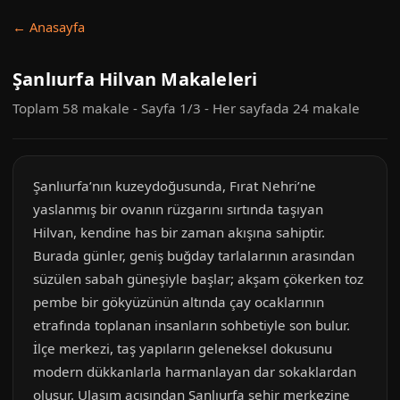
← Anasayfa
Şanlıurfa Hilvan Makaleleri
Toplam 58 makale - Sayfa 1/3 - Her sayfada 24 makale
Şanlıurfa’nın kuzeydoğusunda, Fırat Nehri’ne
yaslanmış bir ovanın rüzgarını sırtında taşıyan
Hilvan, kendine has bir zaman akışına sahiptir.
Burada günler, geniş buğday tarlalarının arasından
süzülen sabah güneşiyle başlar; akşam çökerken toz
pembe bir gökyüzünün altında çay ocaklarının
etrafında toplanan insanların sohbetiyle son bulur.
İlçe merkezi, taş yapıların geleneksel dokusunu
modern dükkanlarla harmanlayan dar sokaklardan
oluşur. Ulaşım açısından Şanlıurfa şehir merkezine