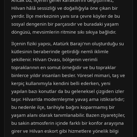
Ancak bu, ilçenin genel karakterini değiştirmez;
Hilvan hâlâ sessizliği ve doğallığıyla öne çıkan bir
yerdir. İlçe merkezinin yanı sıra çevre köyler de bu
sosyal dengenin bir parçasıdır ve buradaki yaşam
döngüsü, mevsimlerin ritmine sıkı sıkıya bağlıdır.
İlçenin fiziki yapısı, Atatürk Barajı’nın oluşturduğu su
kütlesinin beraberinde getirdiği nemli iklimle
şekillenir. Hilvan Ovası, bölgenin verimli
topraklarının en somut örneğidir ve bu topraklar
binlerce yıldır insanları besler. Yöresel mimari, taş ve
kerpiç kullanımıyla kendini belli ederken, yeni
yapılan bazı konutlar da bu geleneksel çizgiden izler
taşır. Hilvan’da modernleşme yavaş ama istikrarlıdır;
bu nedenle ilçe, tarihiyle bağını koparmamış bir
yaşam alanı olarak tanımlanabilir. Bazen ziyaretçiler,
bu sakin atmosferin içinde farklı bir konfor arayışına
girer ve Hilvan eskort gibi hizmetlere yönelik bilgi