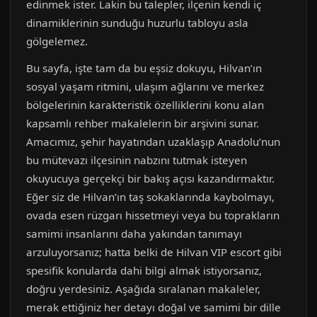
edinmek ister. Lakin bu talepler, ilçenin kendi iç
dinamiklerinin sunduğu huzurlu tabloyu asla
gölgelemez.
Bu sayfa, işte tam da bu eşsiz dokuyu, Hilvan’ın
sosyal yaşam ritmini, ulaşım ağlarını ve merkez
bölgelerinin karakteristik özelliklerini konu alan
kapsamlı rehber makalelerin bir arşivini sunar.
Amacımız, şehir hayatından uzaklaşıp Anadolu’nun
bu mütevazı ilçesinin nabzını tutmak isteyen
okuyucuya gerçekçi bir bakış açısı kazandırmaktır.
Eğer siz de Hilvan’ın taş sokaklarında kaybolmayı,
ovada esen rüzgarı hissetmeyi veya bu toprakların
samimi insanlarını daha yakından tanımayı
arzuluyorsanız; hatta belki de Hilvan VIP escort gibi
spesifik konularda dahi bilgi almak istiyorsanız,
doğru yerdesiniz. Aşağıda sıralanan makaleler,
merak ettiğiniz her detayı doğal ve samimi bir dille