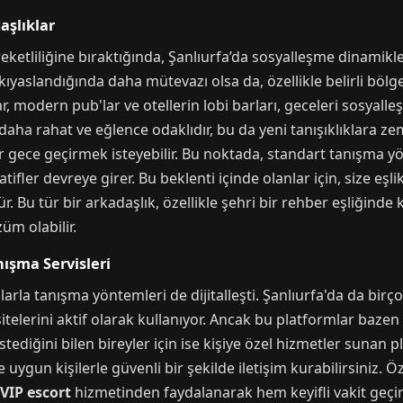
aşlıklar
etliliğine bıraktığında, Şanlıurfa’da sosyalleşme dinamikler
 kıyaslandığında daha mütevazı olsa da, özellikle belirli bö
, modern pub'lar ve otellerin lobi barları, geceleri sosyalle
aha rahat ve eğlence odaklıdır, bu da yeni tanışıklıklara zemi
 bir gece geçirmek isteyebilir. Bu noktada, standart tanışma 
atifler devreye girer. Bu beklenti içinde olanlar için, size eşl
Bu tür bir arkadaşlık, özellikle şehri bir rehber eşliğinde 
üm olabilir.
nışma Servisleri
larla tanışma yöntemleri de dijitalleşti. Şanlıurfa'da da birç
telerini aktif olarak kullanıyor. Ancak bu platformlar bazen z
tediğini bilen bireyler için ise kişiye özel hizmetler sunan 
e uygun kişilerle güvenli bir şekilde iletişim kurabilirsiniz. 
VIP escort
hizmetinden faydalanarak hem keyifli vakit geçire