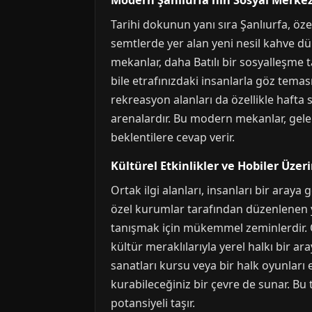
Modern Şanlıurfa’nın Sosyal Merkezl
Tarihi dokunun yanı sıra Şanlıurfa, öz
semtlerde yer alan yeni nesil kahve dük
mekanlar, daha Batılı bir sosyalleşme t
bile etrafınızdaki insanlarla göz temas
rekreasyon alanları da özellikle hafta s
arenalardır. Bu modern mekanlar, gelen
beklentilere cevap verir.
Kültürel Etkinlikler ve Hobiler Üz
Ortak ilgi alanları, insanları bir araya
özel kurumlar tarafından düzenlenen yer
tanışmak için mükemmel zeminlerdir. Örn
kültür meraklılarıyla yerel halkı bir ar
sanatları kursu veya bir halk oyunları
kurabileceğiniz bir çevre de sunar. Bu t
potansiyeli taşır.