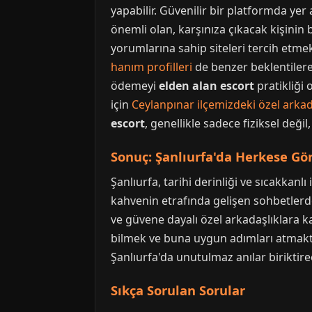
yapabilir. Güvenilir bir platformda yer
önemli olan, karşınıza çıkacak kişinin 
yorumlarına sahip siteleri tercih etmek
hanım profilleri
de benzer beklentilere
ödemeyi
elden alan escort
pratikliği 
için
Ceylanpınar ilçemizdeki özel arkada
escort
, genellikle sadece fiziksel değ
Sonuç: Şanlıurfa'da Herkese Gör
Şanlıurfa, tarihi derinliği ve sıcakkanlı
kahvenin etrafında gelişen sohbetlerde
ve güvene dayalı özel arkadaşlıklara ka
bilmek ve buna uygun adımları atmaktı
Şanlıurfa'da unutulmaz anılar biriktire
Sıkça Sorulan Sorular