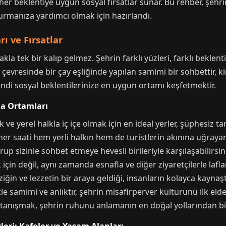
her beklentiye uygun sosyal fırsatlar sunar. Bu rehber, şehr
rmanıza yardımcı olmak için hazırlandı.
ı ve Fırsatlar
la tek bir kalıp gelmez. Şehrin farklı yüzleri, farklı beklenti
l çevresinde bir çay eşliğinde yapılan samimi bir sohbettir, 
ndi sosyal beklentilerinize en uygun ortamı keşfetmektir.
ma Ortamları
 ve yerel halkla iç içe olmak için en ideal yerler, şüphesiz 
 her saati hem yerli halkın hem de turistlerin akınına uğray
rup sizinle sohbet etmeye hevesli birileriyle karşılaşabilirsi
için değil, aynı zamanda esnafla ve diğer ziyaretçilerle lafla
ziğin ve lezzetin bir araya geldiği, insanların kolayca kaynaştı
le samimi ve anlıktır, şehrin misafirperver kültürünü ilk el
 tanışmak, şehrin ruhunu anlamanın en doğal yollarından bir