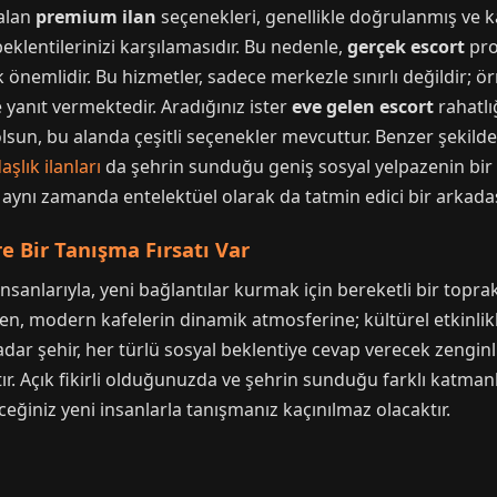
 alan
premium ilan
seçenekleri, genellikle doğrulanmış ve ka
beklentilerinizi karşılamasıdır. Bu nedenle,
gerçek escort
prof
 önemlidir. Bu hizmetler, sadece merkezle sınırlı değildir; ö
 yanıt vermektedir. Aradığınız ister
eve gelen escort
rahatlı
olsun, bu alanda çeşitli seçenekler mevcuttur. Benzer şekilde,
şlık ilanları
da şehrin sunduğu geniş sosyal yelpazenin bir 
il, aynı zamanda entelektüel olarak da tatmin edici bir arkada
e Bir Tanışma Fırsatı Var
 insanlarıyla, yeni bağlantılar kurmak için bereketli bir toprak
n, modern kafelerin dinamik atmosferine; kültürel etkinlikl
dar şehir, her türlü sosyal beklentiye cevap verecek zenginl
r. Açık fikirli olduğunuzda ve şehrin sunduğu farklı katman
ceğiniz yeni insanlarla tanışmanız kaçınılmaz olacaktır.