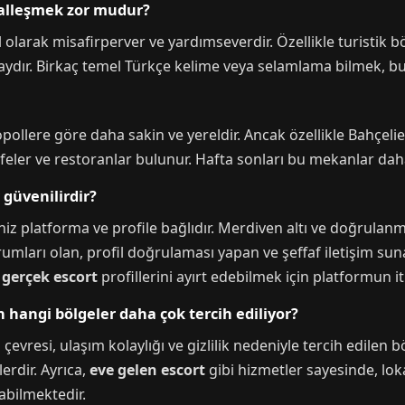
syalleşmek zor mudur?
nel olarak misafirperver ve yardımseverdir. Özellikle turisti
aydır. Birkaç temel Türkçe kelime veya selamlama bilmek, buz
pollere göre daha sakin ve yereldir. Ancak özellikle Bahçel
feler ve restoranlar bulunur. Hafta sonları bu mekanlar dah
 güvenilirdir?
iniz platforma ve profile bağlıdır. Merdiven altı ve doğrula
orumları olan, profil doğrulaması yapan ve şeffaf iletişim su
e
gerçek escort
profillerini ayırt edebilmek için platformun it
in hangi bölgeler daha çok tercih ediliyor?
çevresi, ulaşım kolaylığı ve gizlilik nedeniyle tercih edilen 
erdir. Ayrıca,
eve gelen escort
gibi hizmetler sayesinde, lo
abilmektedir.