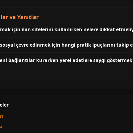
lar ve Yanıtlar
şmak için ilan sitelerini kullanırken nelere dikkat etmel
k sosyal çevre edinmek için hangi pratik ipuçlarını takip
yeni bağlantılar kurarken yerel adetlere saygı göstermek 
eler
rt
si