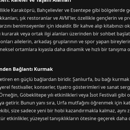
eri: Kafeler ve Yaşam Alanları
ellikle Karaköprü, Bahçelievler ve Esentepe gibi bölgelerde g
kanları, şık restoranlar ve AVM'ler, özellikle gençlerin ve 
arzını benimseyenler için idealdir. Bir kahve alıp kitabınızı 
ı kurarak veya ortak ilgi alanları üzerinden bir sohbet başlat
onları ailelerin, arkadaş gruplarının ve spor yapan bireylerin
eksel ortamlara kıyasla daha dinamik ve hızlı bir tanışma o
erinden Bağlantı Kurmak
 getiren en güçlü bağlardan biridir. Şanlıurfa, bu bağı kurmak 
el festivaller, konserler, tiyatro gösterimleri ve sanat serg
eğin, Göbeklitepe yılı etkinlikleri veya İsot Festivali gibi 
aya getirir. Bunun yanı sıra, Urfa mutfağını öğrenmek için katı
 ekibi, size sadece yeni bir hobi kazandırmakla kalmaz, aynı 
ür etkinlikler, yüzeysel tanışıklıkların ötesine geçerek daha 