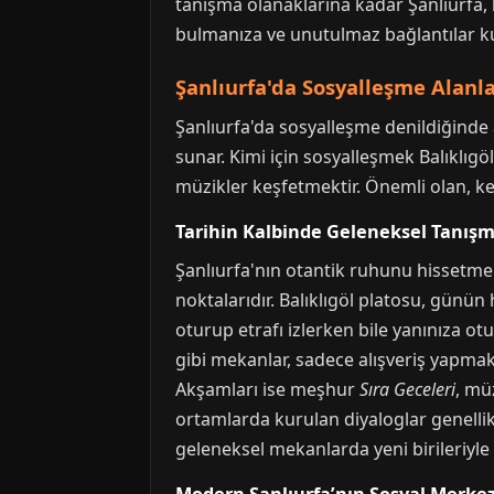
tanışma olanaklarına kadar Şanlıurfa, 
bulmanıza ve unutulmaz bağlantılar ku
Şanlıurfa'da Sosyalleşme Alanlar
Şanlıurfa'da sosyalleşme denildiğinde ak
sunar. Kimi için sosyalleşmek Balıklıgö
müzikler keşfetmektir. Önemli olan, ke
Tarihin Kalbinde Geleneksel Tanış
Şanlıurfa'nın otantik ruhunu hissetmek
noktalarıdır. Balıklıgöl platosu, günün
oturup etrafı izlerken bile yanınıza otu
gibi mekanlar, sadece alışveriş yapmak 
Akşamları ise meşhur
Sıra Geceleri
, mü
ortamlarda kurulan diyaloglar genellik
geleneksel mekanlarda yeni birileriyle