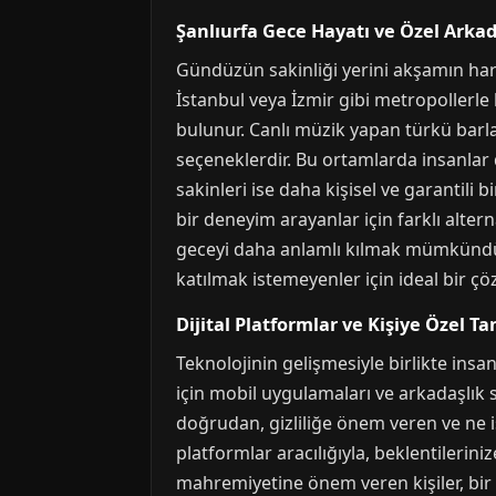
Şanlıurfa Gece Hayatı ve Özel Arkad
Gündüzün sakinliği yerini akşamın harek
İstanbul veya İzmir gibi metropollerle
bulunur. Canlı müzik yapan türkü barlar
seçeneklerdir. Bu ortamlarda insanlar d
sakinleri ise daha kişisel ve garantili
bir deneyim arayanlar için farklı altern
geceyi daha anlamlı kılmak mümkündür. 
katılmak istemeyenler için ideal bir çöz
Dijital Platformlar ve Kişiye Özel Ta
Teknolojinin gelişmesiyle birlikte insan
için mobil uygulamaları ve arkadaşlık si
doğrudan, gizliliğe önem veren ve ne is
platformlar aracılığıyla, beklentileriniz
mahremiyetine önem veren kişiler, bir