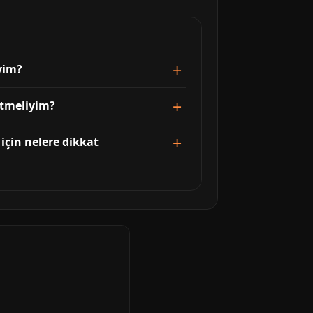
iyim?
 etmeliyim?
için nelere dikkat