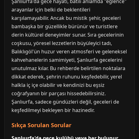
Şanlıurfa'da gece hayatı, batılı anlamda "eğlence"
arayanlar için belki de beklentileri
karşılamayabilir. Ancak bu mistik şehir, geceleri
bambaşka bir güzellikle bürünür ve turistlere
derin kültürel deneyimler sunar. Sıra gecelerinin
coşkusu, yöresel lezzetlerin büyüleyici tadı,
Balıklıgöl'ün huzur veren atmosferi ve geleneksel
kahvehanelerin samimiyeti, Şanlıurfa gecelerini
unutulmaz kılar. Bu rehberde belirtilen noktalara
dikkat ederek, şehrin ruhunu keşfedebilir, yerel
halkla iç içe olabilir ve kendinizi bu eşsiz
coğrafyanın bir parçası hissedebilirsiniz.
Şanlıurfa, sadece gündüzleri değil, geceleri de
keşfedilmeyi bekleyen bir hazinedir.
Sıkça Sorulan Sorular
Şanlıurfa'da gece kulübü veya bar bulunur