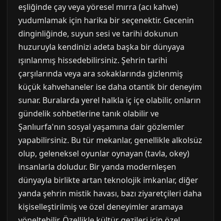
eşliğinde çay veya yöresel mırra (acı kahve)
yudumlamak için harika bir seçenektir. Gecenin
dinginliğinde, suyun sesi ve tarihi dokunun
huzuruyla kendinizi adeta başka bir dünyaya
ışınlanmış hissedebilirsiniz. Şehrin tarihi
çarşılarında veya ara sokaklarında gizlenmiş
küçük kahvehaneler ise daha otantik bir deneyim
sunar. Buralarda yerel halkla iç içe olabilir, onların
gündelik sohbetlerine tanık olabilir ve
Şanlıurfa'nın sosyal yaşamına dair gözlemler
yapabilirsiniz. Bu tür mekanlar, genellikle alkolsüz
olup, geleneksel oyunlar oynayan (tavla, okey)
insanlarla doludur. Bir yanda modernleşen
dünyayla birlikte artan teknolojik imkanlar, diğer
yanda şehrin mistik havası, bazı ziyaretçileri daha
kişiselleştirilmiş ve özel deneyimler aramaya
yöneltebilir. Özellikle kültür gezileri için özel