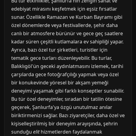
Bu tür etkinlikler, Şanlıurfa'nın zengin sanat ve
edebiyat mirasını keşfetmek için eşsiz fırsatlar
sunar. Özellikle Ramazan ve Kurban Bayramı gibi
özel dönemlerde veya festivallerde, şehir daha
canlı bir atmosfere bürünür ve gece geç saatlere
kadar süren çeşitli kutlamalara ev sahipliği yapar.
Ayrıca, bazı özel tur şirketleri, turistler için
tematik gece turları düzenleyebilir. Bu turlar,
Balıklıgöl'ün geceki aydınlatmasını izlemek, tarihi
çarşılarda gece fotoğrafçılığı yapmak veya özel
bir konukevinde yöresel bir akşam yemeği
deneyimi yaşamak gibi farklı konseptler sunabilir.
Bu tür özel deneyimler, sıradan bir tatilin ötesine
geçerek, Şanlıurfa'ya özgü unutulmaz anılar
biriktirmenizi sağlar. Bazı ziyaretçiler, daha özel ve
kişiselleştirilmiş bir deneyim arayışında, şehrin
sunduğu
elit
hizmetlerden faydalanmak