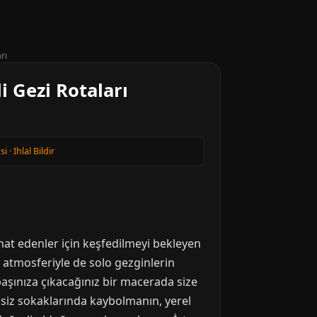
rı
i Gezi Rotaları
si
·
Ihlal Bildir
yahat edenler için keşfedilmeyi bekleyen
i atmosferiyle de solo gezginlerin
başınıza çıkacağınız bir macerada size
essiz sokaklarında kaybolmanın, yerel