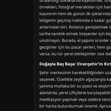
sıralandığı sokaklarda kaybolmak, size 
örnekleri, fotoğraf meraklıları için ha
kaçınırım hem de günün ilk ışıklarında
bölgenin geçmişi hakkında o kadar güzel
anlarından biri. Rotanızı genişletmek i
tarihe tanıklık etmek isteyenler için b
unutmayın. Burada, el yapımı ürünler ve
gezginler için bu pazar yerleri, hem gü
varsa, bu tür yerel etkileşimler size d
Doğayla Baş Başa: Viranşehir’in Kırs
Şehir merkezinin hareketliliğinden uzak
seçenek. Özellikle zeytin ağaçlarıyla ka
yanıma mutlaka bir su şişesi ve atıştı
alanlarda, yerel çiftçilerle karşılaşabil
meditasyon yapmak veya sadece sessizl
bir harita bulundurmak önemli. Ayrıca,