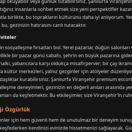
p okuyabilir veya günlük tutabilirsiniz. Şanlıurfa Viranşehir
ğınız insanlarla sohbet etmek size yeni perspektifler kazandı
atla birlikte, bu toprakların kültürünü daha iyi anlıyorum. Ye
u, gezinizin hatırasını canlı tutacaktır.
iviteler
n sosyalleşme fırsatları bol. Yerel pazarlar, düğün salonları v
ellikle bir pazar günü sabahı, şehrin en büyük pazarına gid
lkı, yabancılara karşı oldukça misafirperver; bir çay ikramı
ya kültür merkezleri, yalnız gezginler için atölyeler düzenliyo
daşlıklar kurabilirsiniz. Şanlıurfa Viranşehir premium escor
alleşme deneyimleri, gezinizin en değerli anıları arasında ye
nları da keşfetmektir. Bu etkileşimler, size Viranşehir’in ru
ği Özgürlük
edenler için hem güvenli hem de unutulmaz bir deneyim sunuy
rı keşfederken kendinizi evinizde hissetmenizi sağlayacak. Gü