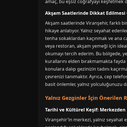
amaç, bu eşsiz coğrafyayı keşfetmek o
Akşam Saatlerinde Dikkat Edilmesi
Akşam saatlerinde Viranşehir, farklı bir
hikaye anlatıyor. Yalnız seyahat edenle
tenha sokaklardan kaçınmak ve ana cadd
veya restoran, akşam yemeği için ideal 
okumayı tercih ederim. Bu bölgede, yer
kurallarını elden bırakmamakta fayda v
konulara dalıp gezinizin tadını kaçırm
çevrenizi tanımaktır. Ayrıca, cep tele
basit önlemler, yalnız yolculuğunuzu dah
Yalnız Gezginler İçin Önerilen 
Tarihi ve Kültürel Keşif: Merkezden
Viranşehir’in merkezi, yalnız seyahat 