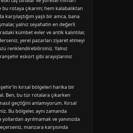
 eski taş binalar ve yöresel mimari
de bu rotaya çıkarım; hem kalabalıktan
a karşılaştığım yaşlı bir amca, bana
şmalar, yalnız seyahatin en değerli
radaki kümbet evler ve antik kalıntılar,
erseniz, yerel pazarları ziyaret etmeyi
ü renklendirebilirsiniz. Yalnız
ranşehir eskort gibi arayışlarınız
ehir’in kırsal bölgeleri harika bir
eal. Ben, bu tür rotalara çıkarken
nasıl geçtiğini anlamıyorum. Kırsal
rsiniz. Bu bölgeler, aynı zamanda
na yollardan ayrılmamak ve yanınızda
 seçerseniz, manzara karşısında