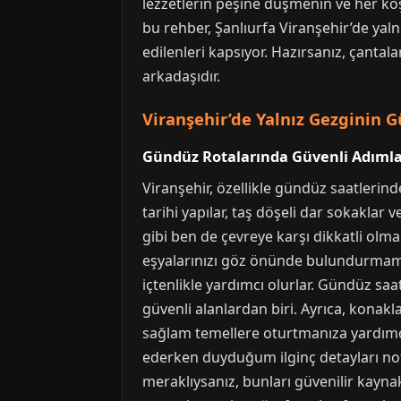
lezzetlerin peşine düşmenin ve her kö
bu rehber, Şanlıurfa Viranşehir’de yal
edilenleri kapsıyor. Hazırsanız, çantala
arkadaşıdır.
Viranşehir’de Yalnız Gezginin G
Gündüz Rotalarında Güvenli Adıml
Viranşehir, özellikle gündüz saatlerin
tarihi yapılar, taş döşeli dar sokaklar
gibi ben de çevreye karşı dikkatli olm
eşyalarınızı göz önünde bulundurmamak a
içtenlikle yardımcı olurlar. Gündüz saa
güvenli alanlardan biri. Ayrıca, kona
sağlam temellere oturtmanıza yardımcı 
ederken duyduğum ilginç detayları not 
meraklıysanız, bunları güvenilir kayna