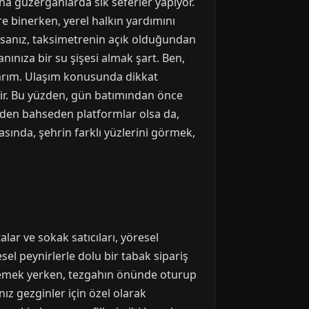
ana güzergahlarda sık seferler yapıyor.
e binerken, yerel halkın yardımını
aksanız, taksimetrenin açık olduğundan
ınıza bir su şişesi almak şart. Ben,
oyarım. Ulaşım konusunda dikkat
dir. Bu yüzden, gün batımından önce
erden bahseden platformlar olsa da,
asında, şehrin farklı yüzlerini görmek,
lar ve sokak satıcıları, yöresel
esel peynirlerle dolu bir tabak sipariş
a yemek yerken, tezgahın önünde oturup
nız gezginler için özel olarak