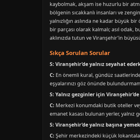
kaybolmak, akşam ise huzurlu bir atmo
bölgenin sıcakkanlı insanları ve zengin
yalnızlığın aslında ne kadar büyük bir
bir parçası olarak kalmalı; asıl odak, 
aklınızda tutun ve Viranşehir’in büyüsü
Sıkça Sorulan Sorular
S: Viranşehir’de yalnız seyahat eder
C:
En önemli kural, gündüz saatlerinde 
eşyalarınızı göz önünde bulundurmamak 
S: Yalnız gezginler için Viranşehir
C:
Merkezi konumdaki butik oteller veya
emanet kasası bulunan yerler, yalnız ge
S: Viranşehir’de yalnız başına yemek 
C:
Şehir merkezindeki küçük lokantalar v