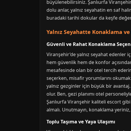
büyülenebilirsiniz. Şanlıurfa Viranşe
dolu anlar, yalnız seyahatin en saf hal
buradaki tarihi dokular da keşfe değer. 
Yalnız Seyahatte Konaklama ve 
Güvenli ve Rahat Konaklama Seçen
Viranşehir’de yalnız seyahat edenler i
hem güvenlik hem de konfor açısından 
mesafesinde olan bir otel tercih eder
seçerken, misafir yorumlarını okumak v
yalnız gezginler için büyük bir avanta
olur. Ben, gezi planımı otel personeliy
Şanlıurfa Viranşehir kaliteli escort gib
almalı. Unutmayın, konaklama yeriniz, g
Toplu Taşıma ve Yaya Ulaşımı