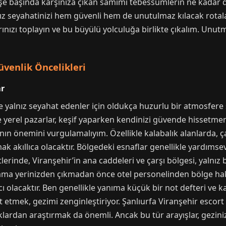
şe başında karşınıza çıkan samimi tebessümlerin ne kadar d
nız seyahatinizi hem güvenli hem de unutulmaz kılacak rotala
rınızı toplayın ve bu büyülü yolculuğa birlikte çıkalım. Unutm
üvenlik Öncelikleri
ar
de yalnız seyahat edenler için oldukça huzurlu bir atmosfer
 ve yerel pazarlar, keşif yaparken kendinizi güvende hissetmen
anın önemini vurgulamalıyım. Özellikle kalabalık alanlarda,
kıllıca olacaktır. Bölgedeki esnaflar genellikle yardımseverd
tlerinde, Viranşehir’in ana caddeleri ve çarşı bölgesi, yalnız
klama yerinizden çıkmadan önce otel personelinden bölge hak
olacaktır. Ben genellikle yanıma küçük bir not defteri ve ka
etmek, gezimi zenginleştiriyor. Şanlıurfa Viranşehir escort 
klardan araştırmak da önemli. Ancak bu tür arayışlar, gezini