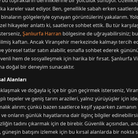
bu toprakların derinliklerine bir yolculuk sunuyor. Özellikle
rika kareler vaat ediyor. Ben, genellikle sabah erken saatler
 binaların gölgeleriyle oynayan görüntülerini yakalarım. Yold
 hikayeler anlattı ki, saatlerce sohbet ettik. Bu tür karşıla
sterseniz,
Şanlıurfa Harran
bölgesine de uğrayabilirsiniz; bu
içilmiş kaftan. Ancak Viranşehir merkezinde kalmayı tercih ed
 yöresel tatlar satın alabilir, esnafla sohbet ederek gününüz
venli hem de sosyalleşmek için harika bir fırsat. Şanlıurfa Vi
aha doğal bir deneyim sunacaktır.
al Alanları
laşmak ve doğayla iç içe bir gün geçirmek isterseniz, Viranş
plı tepeler ve geniş tarım arazileri, yalnız yürüyüşler için id
rmalık alırım; çünkü bazen saatlerce keşif yaparken zamanın 
ir ve onların günlük hayatlarına dair ilginç bilgiler edinebili
iğin tadını çıkarmak için de birebir. Güvenlik açısından, a
 güneşin batışını izlemek için bu kırsal alanlarda bir nokta