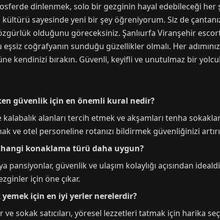
sferde dinlenmek, solo bir gezginin hayal edebileceği her ş
 kültürü sayesinde yeni bir şey öğreniyorum. Siz de çantanız
 özgürlük olduğunu göreceksiniz. Şanlıurfa Viranşehir escort
bu eşsiz coğrafyanın sunduğu güzellikler olmalı. Her adımınız
ne kendinizi bırakın. Güvenli, keyifli ve unutulmaz bir yolcu
ken güvenlik için en önemli kural nedir?
kalabalık alanları tercih etmek ve akşamları tenha sokaklar
ve otel personeline rotanızı bildirmek güvenliğinizi artırı
’de hangi konaklama türü daha uygun?
 pansiyonlar, güvenlik ve ulaşım kolaylığı açısından idealdi
zginler için öne çıkar.
yemek için en iyi yerler nerelerdir?
e sokak satıcıları, yöresel lezzetleri tatmak için harika seçe