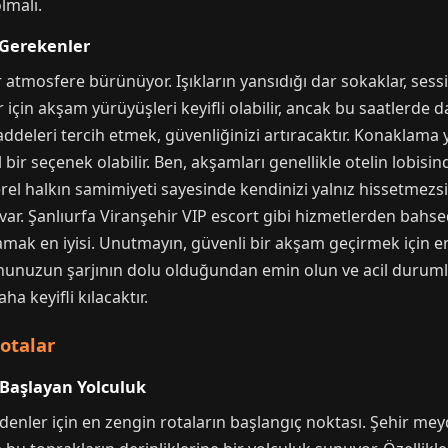
lmalı.
 Gerekenler
 atmosfere bürünüyor. Işıkların yansıdığı dar sokaklar, sessiz
r için akşam yürüyüşleri keyifli olabilir, ancak bu saatlerde 
eleri tercih etmek, güvenliğinizi artıracaktır. Konaklama ye
bir seçenek olabilir. Ben, akşamları genellikle otelin lobis
el halkın samimiyeti sayesinde kendinizi yalnız hissetmezsi
ar. Şanlıurfa Viranşehir VIP escort gibi hizmetlerden bahse
amak en iyisi. Unutmayın, güvenli bir akşam geçirmek için e
fonunuzun şarjının dolu olduğundan emin olun ve acil durumla
a keyifli kılacaktır.
Rotalar
 Başlayan Yolculuk
edenler için en zengin rotaların başlangıç noktası. Şehir mey