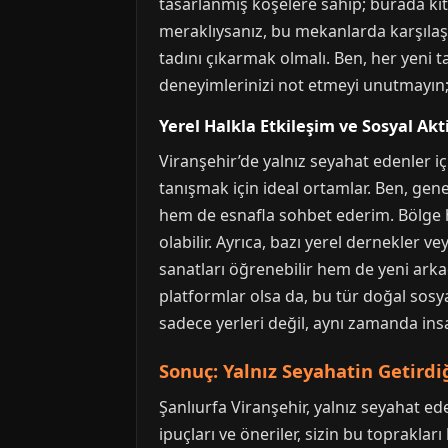
tasarlanmış köşelere sahip; burada kita
meraklıysanız, bu mekanlarda karşılaştı
tadını çıkarmak olmalı. Ben, her yeni t
deneyimlerinizi not etmeyi unutmayın; b
Yerel Halkla Etkileşim ve Sosyal Akt
Viranşehir’de yalnız seyahat edenler içi
tanışmak için ideal ortamlar. Ben, gen
hem de esnafla sohbet ederim. Bölge ha
olabilir. Ayrıca, bazı yerel dernekler ve
sanatları öğrenebilir hem de yeni arka
platformlar olsa da, bu tür doğal sosy
sadece yerleri değil, aynı zamanda insa
Sonuç: Yalnız Seyahatin Getirdi
Şanlıurfa Viranşehir, yalnız seyahat 
ipuçları ve öneriler, sizin bu toprakla