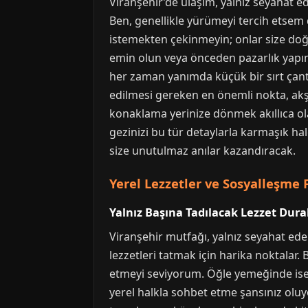
Viranşehir’de ulaşım, yalnız seyahat ed
Ben, genellikle yürümeyi tercih etsem 
istemekten çekinmeyin; onlar size doğr
emin olun veya önceden pazarlık yapın.
her zaman yanımda küçük bir sırt çanta
edilmesi gereken en önemli nokta, akş
konaklama yerinize dönmek akıllıca ola
gezinizi bu tür detaylarla karmaşık hal
size unutulmaz anılar kazandıracak.
Yerel Lezzetler ve Sosyalleşme F
Yalnız Başına Tadılacak Lezzet Dura
Viranşehir mutfağı, yalnız seyahat eden
lezzetleri tatmak için harika noktalar. 
etmeyi seviyorum. Öğle yemeğinde ise,
yerel halkla sohbet etme şansınız oluyor