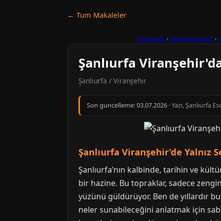
← Tum Makaleler
Ana Sayfa
›
Şanlıurfa Escort
›
V
Şanlıurfa Viranşehir'd
Şanlıurfa / Viranşehir
Son guncelleme:
03.07.2026
· Yazi, Şanlıurfa E
Şanlıurfa Viranşehir’de Yalnız 
Şanlıurfa’nın kalbinde, tarihin ve kült
bir hazine. Bu topraklar, sadece zengin
yüzünü güldürüyor. Ben de yıllardır bu
neler sunabileceğini anlatmak için sab