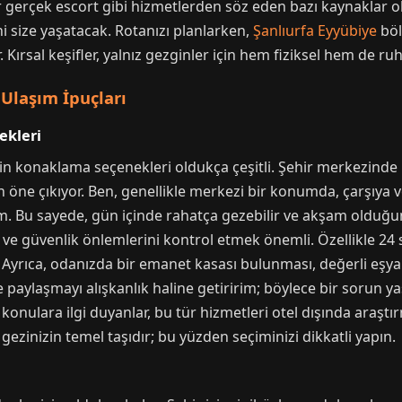
hir gerçek escort gibi hizmetlerden söz eden bazı kaynaklar
ini size yaşatacak. Rotanızı planlarken,
Şanlıurfa Eyyübiye
böl
Kırsal keşifler, yalnız gezginler için hem fiziksel hem de ruh
Ulaşım İpuçları
ekleri
çin konaklama seçenekleri oldukça çeşitli. Şehir merkezinde 
öne çıkıyor. Ben, genellikle merkezi bir konumda, çarşıya 
im. Bu sayede, gün içinde rahatça gezebilir ve akşam olduğu
e güvenlik önlemlerini kontrol etmek önemli. Özellikle 24 s
j. Ayrıca, odanızda bir emanet kasası bulunması, değerli eşy
le paylaşmayı alışkanlık haline getiririm; böylece bir sorun 
i konulara ilgi duyanlar, bu tür hizmetleri otel dışında araştı
ezinizin temel taşıdır; bu yüzden seçiminizi dikkatli yapın.