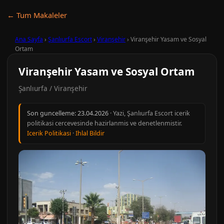
← Tum Makaleler
Ana Sayfa
›
Şanlıurfa Escort
›
Viranşehir
›
Viranşehir Yasam ve Sosyal
Ortam
Viranşehir Yasam ve Sosyal Ortam
Şanlıurfa / Viranşehir
Son guncelleme:
23.04.2026
· Yazi, Şanlıurfa Escort icerik
politikasi cercevesinde hazirlanmis ve denetlenmistir.
Icerik Politikasi
·
Ihlal Bildir