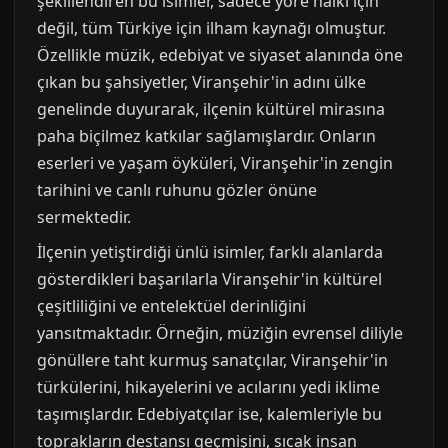
şekillendiren bu isimler, sadece yöre halkı için
değil, tüm Türkiye için ilham kaynağı olmuştur.
Özellikle müzik, edebiyat ve siyaset alanında öne
çıkan bu şahsiyetler, Viranşehir'in adını ülke
genelinde duyurarak, ilçenin kültürel mirasına
paha biçilmez katkılar sağlamışlardır. Onların
eserleri ve yaşam öyküleri, Viranşehir'in zengin
tarihini ve canlı ruhunu gözler önüne
sermektedir.
İlçenin yetiştirdiği ünlü isimler, farklı alanlarda
gösterdikleri başarılarla Viranşehir'in kültürel
çeşitliliğini ve entelektüel derinliğini
yansıtmaktadır. Örneğin, müziğin evrensel diliyle
gönüllere taht kurmuş sanatçılar, Viranşehir'in
türkülerini, hikayelerini ve acılarını yedi iklime
taşımışlardır. Edebiyatçılar ise, kalemleriyle bu
toprakların destansı geçmişini, sıcak insan