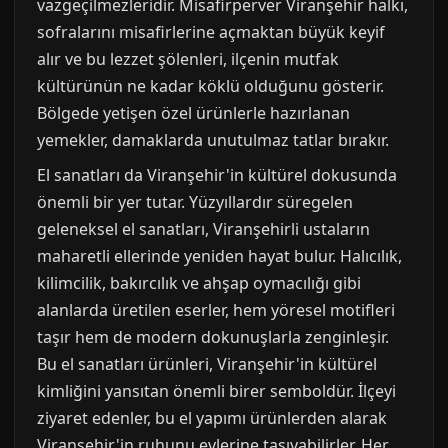
vazgeçilmezleridir. Misafirperver Viranşehir halkı,
sofralarını misafirlerine açmaktan büyük keyif
alır ve bu lezzet şölenleri, ilçenin mutfak
kültürünün ne kadar köklü olduğunu gösterir.
Bölgede yetişen özel ürünlerle hazırlanan
yemekler, damaklarda unutulmaz tatlar bırakır.
El sanatları da Viranşehir'in kültürel dokusunda
önemli bir yer tutar. Yüzyıllardır süregelen
geleneksel el sanatları, Viranşehirli ustaların
maharetli ellerinde yeniden hayat bulur. Halıcılık,
kilimcilik, bakırcılık ve ahşap oymacılığı gibi
alanlarda üretilen eserler, hem yöresel motifleri
taşır hem de modern dokunuşlarla zenginleşir.
Bu el sanatları ürünleri, Viranşehir'in kültürel
kimliğini yansıtan önemli birer semboldür. İlçeyi
ziyaret edenler, bu el yapımı ürünlerden alarak
Viranşehir'in ruhunu evlerine taşıyabilirler. Her