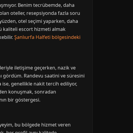
klaşmıyor. Benim tecrübemde, daha
 olan oteller, resepsiyonda fazla soru
 yüzden, otel seçimi yaparken, daha
ü kaliteli escort hizmeti almak
ebilir.
Şanlıurfa Halfeti bölgesindeki
eriyle iletişime geçerken, nazik ve
ını gördüm. Randevu saatini ve süresini
e, genellikle nakit tercih ediliyor,
nceden konuşmak, sonradan
ın bir göstergesi.
leyeyim, bu bölgede hizmet veren
, her profil aynı kalitede