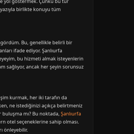
ze yol göstermek. Çünkü bu tür
i yazıyla birlikte konuyu tüm
ördüm. Bu, genellikle belirli bir
ları ifade ediyor. Şanlıurfa
eyeyim, bu hizmeti almak isteyenlerin
rtam sağlıyor, ancak her şeyin sorunsuz
işim kurmak, her iki tarafın da
en, ne istediğinizi açıkça belirtmeniz
ir buluşma mı? Bu noktada,
Şanlıurfa
rn otel seçeneklerine sahip olması.
 önleyebilir.