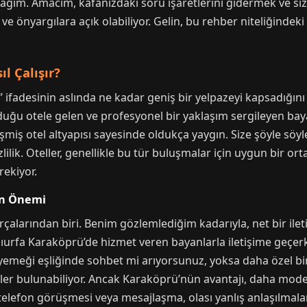
ğım. Amacım, kafanızdaki soru işaretlerini gidermek ve si
 ve önyargılara açık olabiliyor. Gelin, bu rehber niteliğindek
l Çalışır?
ifadesinin aslında ne kadar geniş bir yelpazeyi kapsadığını g
uğu otele gelen ve profesyonel bir yaklaşım sergileyen bayan
iş otel altyapısı sayesinde oldukça yaygın. Size şöyle söyl
zlilik. Oteller, genellikle bu tür buluşmalar için uygun bir o
rekiyor.
in Önemi
rçalarından biri. Benim gözlemlediğim kadarıyla, net bir ilet
nlıurfa Karaköprü’de hizmet veren bayanlarla iletişime geçerk
 yemeği eşliğinde sohbet mi arıyorsunuz, yoksa daha özel b
ler bulunabiliyor. Ancak Karaköprü’nün avantajı, daha mode
elefon görüşmesi veya mesajlaşma, olası yanlış anlaşılmaları