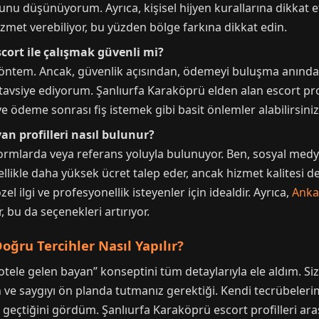
nu düşünüyorum. Ayrıca, kişisel hijyen kurallarına dikkat 
izmet verebiliyor, bu yüzden bölge farkına dikkat edin.
cort ile çalışmak güvenli mi?
 yöntem. Ancak, güvenlik açısından, ödemeyi buluşma anın
tavsiye ediyorum. Şanlıurfa Karaköprü elden alan escort prof
 ödeme sonrası fiş istemek gibi basit önlemler alabilirsiniz
an profilleri nasıl bulunur?
atformlarda veya referans yoluyla bulunuyor. Ben, sosyal medy
llikle daha yüksek ücret talep eder, ancak hizmet kalitesi de
 ilgi ve profesyonellik isteyenler için idealdir. Ayrıca,
Anka
, bu da seçenekleri artırıyor.
oğru Tercihler Nasıl Yapılır?
tele gelen bayan” konseptini tüm detaylarıyla ele aldım. Si
ve saygıyı ön planda tutmanız gerektiği. Kendi tecrübelerim
 geçtiğini gördüm. Şanlıurfa Karaköprü escort profilleri ar