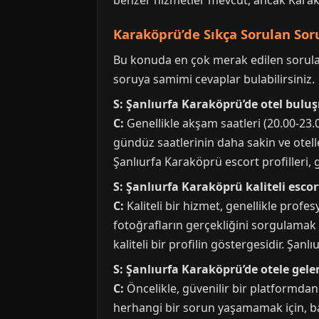
benzer hizmetler mevcut, ancak Karakö
Karaköprü’de Sıkça Sorulan Soru
Bu konuda en çok merak edilen sorular
soruya samimi cevaplar bulabilirsiniz.
S: Şanlıurfa Karaköprü’de otel buluş
C:
Genellikle akşam saatleri (20.00-23.
gündüz saatlerinin daha sakin ve otell
Şanlıurfa Karaköprü escort profilleri, g
S: Şanlıurfa Karaköprü kaliteli escor
C:
Kaliteli bir hizmet, genellikle profes
fotoğrafların gerçekliğini sorgulamak i
kaliteli bir profilin göstergesidir. Şa
S: Şanlıurfa Karaköprü’de otele gel
C:
Öncelikle, güvenilir bir platformdan 
herhangi bir sorun yaşamamak için, ba