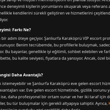
nce deneyimli kişilerin yorumlarını okuyarak veya referans 
llikle kendilerini sürekli geliştiren ve hizmetlerini çeşitlen
iyor.
eyimi: Farkı Ne?
bir adım öteye geçiyor. Şanlıurfa Karaköprü VIP escort profil
sunuyor. Benim tecrübemde, bu profillerle buluşmak, sadece 
. Bu bayanlar, genellikle iyi eğitimli, sohbet edebilen ve far
lbette, bu kalite seviyesi, fiyatlara da yansıyor. Ancak, özel 
angisi Daha Avantajlı?
k istemeyebilir ve Şanlıurfa Karaköprü eve gelen escort hizme
antajları var. Eve gelen escort hizmetinde, gizlilik sorunu y
ise, daha profesyonel bir ortam sunar ve her iki taraf için de
er, bu tür buluşmalar için gerekli altyapıya sahiptir. Ayrıca,