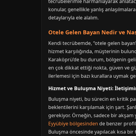
tecrübelerimle harmanlayarak anlataca
konular, genellikle yanlış anlaşılmalara
detaylarıyla ele alalım.
Otele Gelen Bayan Nedir ve Nası
Kendi tecrübemde, “otele gelen bayan” 
hizmet karşılığında, müşterinin bulund
Karaköprü’de bu durum, bölgenin gelişm
en çok dikkat ettiği nokta, güven ve gi
ilerlemesi için bazı kurallara uymak ge
Hizmet ve Buluşma Niyeti: İletişim
Buluşma niyeti, bu sürecin en kritik pa
beklentilerini karşılamak için şart. Şa
gerekiyor. Örneğin, sadece bir akşam
Eyyübiye bölgesinden
de benzer profil
Buluşma öncesinde yapılacak kısa bir t