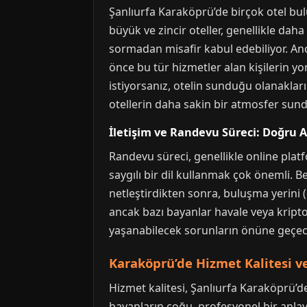
Şanlıurfa Karaköprü’de birçok otel bu
büyük ve zincir oteller, genellikle dah
sormadan misafir kabul edebiliyor. An
önce bu tür hizmetler alan kişilerin yo
istiyorsanız, otelin sunduğu olanaklar
otellerin daha sakin bir atmosfer sun
İletişim ve Randevu Süreci: Doğru 
Randevu süreci, genellikle online platf
saygılı bir dil kullanmak çok önemli. 
netleştirdikten sonra, buluşma yerini (
ancak bazı bayanlar havale veya kript
yaşanabilecek sorunların önüne geçece
Karaköprü’de Hizmet Kalitesi ve
Hizmet kalitesi, Şanlıurfa Karaköprü’
bayanların çoğu, profesyonel bir anlay