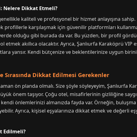
i: Nelere Dikkat Etmeli?
genellikle kaliteli ve profesyonel bir hizmet anlayışına sahi
k profillerle karşılaşmak için güvenilir platformları kullanm
 yerde olduğu gibi burada da var. Bu yüzden, bir profil görd
rol etmek akıllıca olacaktır. Ayrıca, Şanlıurfa Karaköprü VIP 
tlara yansır. Kendi bütçenize ve beklentilerinize uygun biri
e Sırasında Dikkat Edilmesi Gerekenler
aman ön planda olmalı. Size şöyle söyleyeyim, Şanlıurfa Kar
yük önem taşıyor. Çoğu otel, misafirlerinin gizliliğine sayg
 kendi önlemlerinizi almanızda fayda var. Örneğin, buluşma 
yebilir. Ayrıca, kişisel eşyalarınıza dikkat etmek ve değerli 
t Edilmeli?