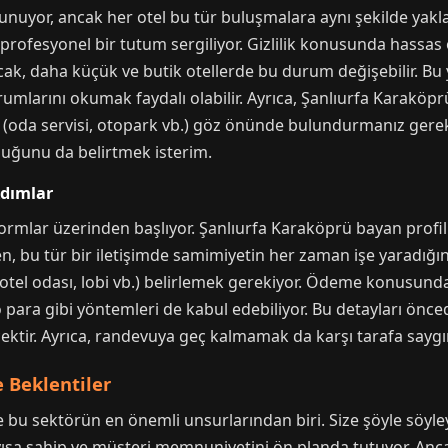
lunuyor, ancak her otel bu tür buluşmalara aynı şekilde ya
a profesyonel bir tutum sergiliyor. Gizlilik konusunda hassas
cak, daha küçük ve butik otellerde bu durum değişebilir. Bu
rumlarını okumak faydalı olabilir. Ayrıca, Şanlıurfa Karaköpr
ı (oda servisi, otopark vb.) göz önünde bulundurmanız gerek
duğunu da belirtmek isterim.
Adımlar
ormlar üzerinden başlıyor. Şanlıurfa Karaköprü bayan profill
Ben, bu tür bir iletişimde samimiyetin her zaman işe yaradığ
otel odası, lobi vb.) belirlemek gerekiyor. Ödeme konusunda is
o para gibi yöntemleri de kabul edebiliyor. Bu detayları ö
ktir. Ayrıca, randevuya geç kalmamak da karşı tarafa saygın
 Beklentiler
de bu sektörün en önemli unsurlarından biri. Size şöyle söy
ışa sahip ve müşteri memnuniyetini ön planda tutuyor. Ancak