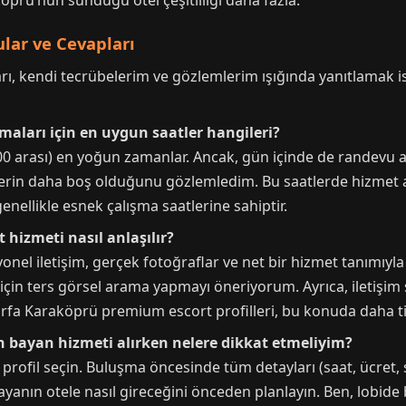
prü’nün sunduğu otel çeşitliliği daha fazla.
lar ve Cevapları
ı, kendi tecrübelerim ve gözlemlerim ışığında yanıtlamak is
maları için en uygun saatler hangileri?
00 arası) en yoğun zamanlar. Ancak, gün içinde de randevu a
erin daha boş olduğunu gözlemledim. Bu saatlerde hizmet alma
enellikle esnek çalışma saatlerine sahiptir.
t hizmeti nasıl anlaşılır?
yonel iletişim, gerçek fotoğraflar ve net bir hizmet tanımıyla 
çin ters görsel arama yapmayı öneriyorum. Ayrıca, iletişim sır
nlıurfa Karaköprü premium escort profilleri, bu konuda daha ti
en bayan hizmeti alırken nelere dikkat etmeliyim?
profil seçin. Buluşma öncesinde tüm detayları (saat, ücret, s
yanın otele nasıl gireceğini önceden planlayın. Ben, lobid