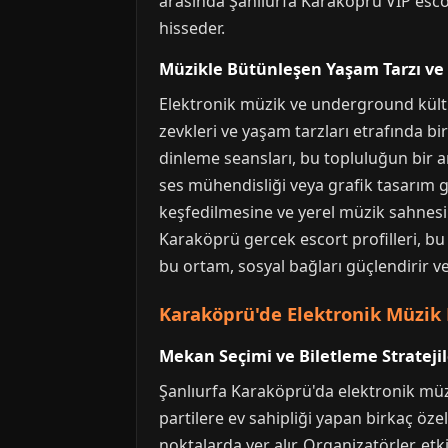
arasında Şanlıurfa Karaköprü VIP escor
hisseder.
Müzikle Bütünleşen Yaşam Tarzı v
Elektronik müzik ve underground kültü
zevkleri ve yaşam tarzları etrafında b
dinleme seansları, bu topluluğun bir 
ses mühendisliği veya grafik tasarım g
keşfedilmesine ve yerel müzik sahnesini
Karaköprü gercek escort profilleri, bu
bu ortam, sosyal bağları güçlendirir ve
Karaköprü'de Elektronik Müzik 
Mekan Seçimi ve Biletleme Stratejil
Şanlıurfa Karaköprü'da elektronik müz
partilere ev sahipliği yapan birkaç öz
noktalarda yer alır. Organizatörler, etki