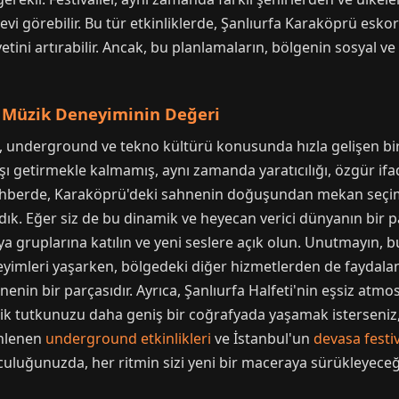
evi görebilir. Bu tür etkinliklerde, Şanlıurfa Karaköprü eskor
ini artırabilir. Ancak, bu planlamaların, bölgenin sosyal ve
k Müzik Deneyiminin Değeri
, underground ve tekno kültürü konusunda hızla gelişen bir
şı getirmekle kalmamış, aynı zamanda yaratıcılığı, özgür if
ehberde, Karaköprü'deki sahnenin doğuşundan mekan seçimi
ldık. Eğer siz de bu dinamik ve heyecan verici dünyanın bir p
ya gruplarına katılın ve yeni seslere açık olun. Unutmayın, b
yimleri yaşarken, bölgedeki diğer hizmetlerden de faydalanab
enin bir parçasıdır. Ayrıca, Şanlıurfa Halfeti'nin eşsiz at
ik tutkunuzu daha geniş bir coğrafyada yaşamak isterseniz,
enlenen
underground etkinlikleri
ve İstanbul'un
devasa festi
lculuğunuzda, her ritmin sizi yeni bir maceraya sürükleyeceği