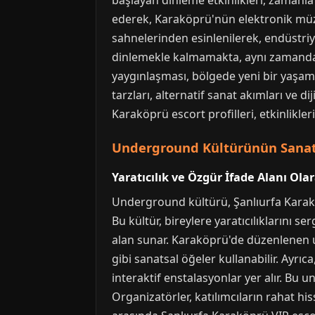
başlayan dinleme etkinlikleri, zamanla
ederek, Karaköprü'nün elektronik müz
sahnelerinden esinlenilerek, endüstriye
dinlemekle kalmamakta, aynı zamanda 
yaygınlaşması, bölgede yeni bir yaşam 
tarzları, alternatif sanat akımları ve di
Karaköprü escort profilleri, etkinlikleri
Underground Kültürünün Sanats
Yaratıcılık ve Özgür İfade Alanı Olar
Underground kültürü, Şanlıurfa Karak
Bu kültür, bireylere yaratıcılıklarını s
alan sunar. Karaköprü'de düzenlenen u
gibi sanatsal öğeler kullanabilir. Ayrıc
interaktif enstalasyonlar yer alır. Bu u
Organizatörler, katılımcıların rahat his