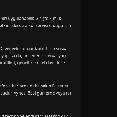
nırı uygulanabilir. Girişte kimlik
tkinliklerde alkol servisi olduğu için
 Davetiyeler, organizatörlerin sosyal
tışı yapılsa da, önceden rezervasyon
ofilleri, genellikle özel davetlere
afe ve barlarda daha sakin DJ setleri
udur. Ayrıca, özel günlerde veya tatil
cid techno ve endüstriyel tekno'dur.