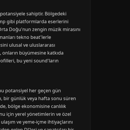
potansiyele sahiptir. Bölgedeki
 gibi platformlarda eserlerini
, Orta Doğu'nun zengin müzik mirasını
manları tekno beat'lerle
ni ulusal ve uluslararası
ak, onların büyümesine katkıda
filleri, bu yeni sound'ların
 bu potansiyel her geçen gün
rı, bir günlük veya hafta sonu süren
inde, bölge ekonomisine canlılık
nu için yerel yönetimlerin ve özel
 ulaşım ve yeme-içme ihtiyaçlarını
den gelen DJ'leri ve sanatçıları bir