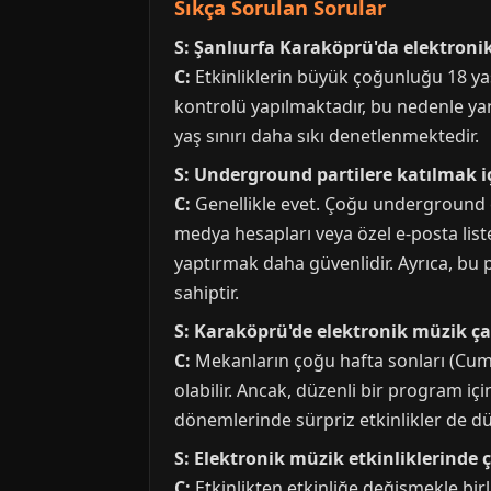
Sıkça Sorulan Sorular
S: Şanlıurfa Karaköprü'da elektronik
C:
Etkinliklerin büyük çoğunluğu 18 yaş v
kontrolü yapılmaktadır, bu nedenle yanı
yaş sınırı daha sıkı denetlenmektedir.
S: Underground partilere katılmak iç
C:
Genellikle evet. Çoğu underground etki
medya hesapları veya özel e-posta listel
yaptırmak daha güvenlidir. Ayrıca, bu p
sahiptir.
S: Karaköprü'de elektronik müzik ç
C:
Mekanların çoğu hafta sonları (Cuma v
olabilir. Ancak, düzenli bir program i
dönemlerinde sürpriz etkinlikler de dü
S: Elektronik müzik etkinliklerinde 
C:
Etkinlikten etkinliğe değişmekle birl