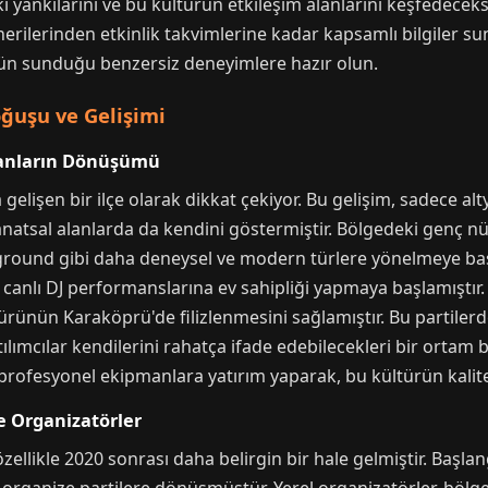
ki yankılarını ve bu kültürün etkileşim alanlarını keşfedeceks
erilerinden etkinlik takvimlerine kadar kapsamlı bilgiler su
ün sunduğu benzersiz deneyimlere hazır olun.
ğuşu ve Gelişimi
ekanların Dönüşümü
gelişen bir ilçe olarak dikkat çekiyor. Bu gelişim, sadece alty
atsal alanlarda da kendini göstermiştir. Bölgedeki genç nü
ground gibi daha deneysel ve modern türlere yönelmeye başla
 canlı DJ performanslarına ev sahipliği yapmaya başlamıştır.
ürünün Karaköprü'de filizlenmesini sağlamıştır. Bu partiler
atılımcılar kendilerini rahatça ifade edebilecekleri bir ortam
rofesyonel ekipmanlara yatırım yaparak, bu kültürün kalite
ve Organizatörler
ellikle 2020 sonrası daha belirgin bir hale gelmiştir. Başla