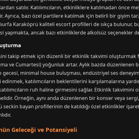
ardan satılır. Katılımcıların, etkinliklere katılmadan önce me
. Ayrıca, bazı özel partilere katılmak için belirli bir giyim ta
ıurfa Karaköprü kaliteli escort profilleri de sıkça bulunur, bu
visi yapmakta, ancak bazı etkinliklerde alkolsüz seçenekler 
Oluşturma
 takip etmek için düzenli bir etkinlik takvimi oluşturmak fay
ma ve Cumartesi) yoğunluk artar. Aylık bazda düzenlenen büy
o gecesi, minimal house buluşması, endüstriyel ses deneyimi
 edinmek, katılımcıların beklentilerini karşılamalarına yardım
katılımcıların ruh haline girmesini sağlar. Etkinlik takvimini
lidir. Örneğin, aynı anda düzenlenen bir konser veya sergi, ka
seckin bayan profillerinin de katıldığı özel etkinlikler işaret
lıdır.
ün Geleceği ve Potansiyeli