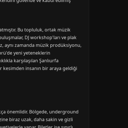
 kendini güvende ve kabul edilmiş
tmıştır. Bu topluluk, ortak müzik
buluşmalar, DJ workshop'ları ve plak
lmaz, aynı zamanda müzik prodüksiyonu,
prü'de yeni yeteneklerin
lıkla karşılaşılan Şanlıurfa
er kesimden insanın bir araya geldiği
ukça önemlidir. Bölgede, underground
ne biraz uzak, daha sakin ve gizli
tiyelerle yapar. Biletler ise sınırlı