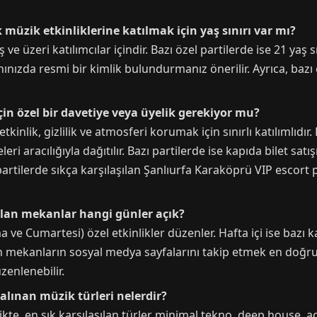
 müzik etkinliklerine katılmak için yaş sınırı var mı?
e üzeri katılımcılar içindir. Bazı özel partilerde ise 21 yaş sı
nızda resmi bir kimlik bulundurmanız önerilir. Ayrıca, bazı e
in özel bir davetiye veya üyelik gerekiyor mu?
nlik, gizlilik ve atmosferi korumak için sınırlı katılımlıdır.
eri aracılığıyla dağıtılır. Bazı partilerde ise kapıda bilet sa
artilerde sıkça karşılaşılan Şanlıurfa Karaköprü VIP escort pr
alan mekanlar hangi günler açık?
e Cumartesi) özel etkinlikler düzenler. Hafta içi ise bazı k
çin mekanların sosyal medya sayfalarını takip etmek en doğrus
zenlenebilir.
çalınan müzik türleri nelerdir?
ikte, en sık karşılaşılan türler minimal tekno, deep house, a