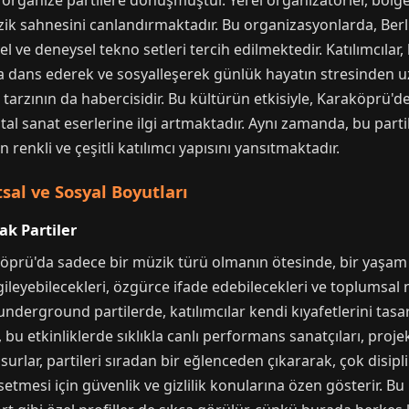
 organize partilere dönüşmüştür. Yerel organizatörler, bölge
ik sahnesini canlandırmaktadır. Bu organizasyonlarda, Ber
l ve deneysel tekno setleri tercih edilmektedir. Katılımcılar
dans ederek ve sosyalleşerek günlük hayatın stresinden u
tarzının da habercisidir. Bu kültürün etkisiyle, Karaköprü'
jital sanat eserlerine ilgi artmaktadır. Aynı zamanda, bu parti
n renkli ve çeşitli katılımcı yapısını yansıtmaktadır.
al ve Sosyal Boyutları
ak Partiler
öprü'da sadece bir müzik türü olmanın ötesinde, bir yaşam 
ergileyebilecekleri, özgürce ifade edebilecekleri ve toplumsal 
nderground partilerde, katılımcılar kendi kıyafetlerini tas
a, bu etkinliklerde sıklıkla canlı performans sanatçıları, proj
nsurlar, partileri sıradan bir eğlenceden çıkararak, çok disip
setmesi için güvenlik ve gizlilik konularına özen gösterir. Bu