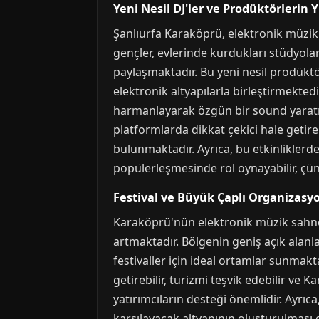
Yeni Nesil DJ'ler ve Prodüktörlerin Y
Şanlıurfa Karaköprü, elektronik müzik 
gençler, evlerinde kurdukları stüdyo
paylaşmaktadır. Bu yeni nesil prodüktö
elektronik altyapılarla birleştirmekte
harmanlayarak özgün bir sound yaratma
platformlarda dikkat çekici hale getir
bulunmaktadır. Ayrıca, bu etkinliklerde
popülerleşmesinde rol oynayabilir, çünkü
Festival ve Büyük Çaplı Organizasyo
Karaköprü'nün elektronik müzik sahnes
artmaktadır. Bölgenin geniş açık alanla
festivaller için ideal ortamlar sunmakt
getirebilir, turizmi teşvik edebilir ve 
yatırımcıların desteği önemlidir. Ayrı
karşılayacak altyapının oluşturulması ge