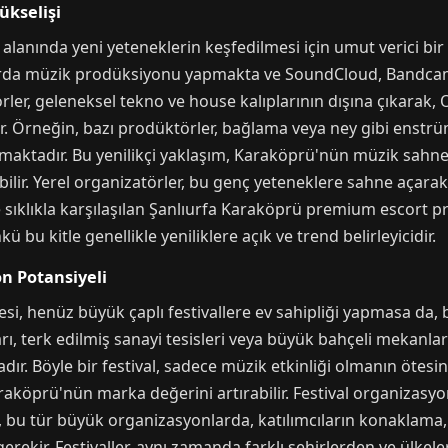
ükselişi
alanında yeni yeteneklerin keşfedilmesi için umut verici bir 
larda müzik prodüksiyonu yapmakta ve SoundCloud, Bandcamp
rler, geleneksel tekno ve house kalıplarının dışına çıkarak
dir. Örneğin, bazı prodüktörler, bağlama veya ney gibi enstrü
ktadır. Bu yenilikçi yaklaşım, Karaköprü'nün müzik sahnesi
ebilir. Yerel organizatörler, bu genç yeteneklere sahne açar
 sıklıkla karşılaşılan Şanlıurfa Karaköprü premium escort pro
 bu kitle genellikle yeniliklere açık ve trend belirleyicidir.
n Potansiyeli
i, henüz büyük çaplı festivallere ev sahipliği yapmasa da,
rı, terk edilmiş sanayi tesisleri veya büyük bahçeli mekanla
adır. Böyle bir festival, sadece müzik etkinliği olmanın ötes
Karaköprü'nün marka değerini artırabilir. Festival organizasyo
ca, bu tür büyük organizasyonlarda, katılımcıların konaklama,
rekir. Festivaller, aynı zamanda farklı şehirlerden ve ülkeler