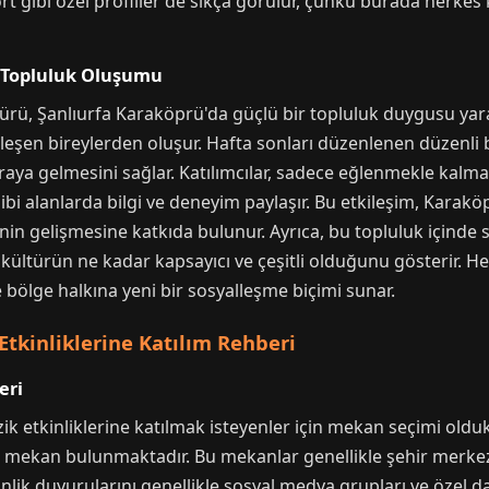
t gibi özel profiller de sıkça görülür, çünkü burada herkes
e Topluluk Oluşumu
rü, Şanlıurfa Karaköprü'da güçlü bir topluluk duygusu yara
irleşen bireylerden oluşur. Hafta sonları düzenlenen düzenli 
araya gelmesini sağlar. Katılımcılar, sadece eğlenmekle ka
ibi alanlarda bilgi ve deneyim paylaşır. Bu etkileşim, Karakö
n gelişmesine katkıda bulunur. Ayrıca, bu topluluk içinde sık
 kültürün ne kadar kapsayıcı ve çeşitli olduğunu gösterir. H
 bölge halkına yeni bir sosyalleşme biçimi sunar.
Etkinliklerine Katılım Rehberi
eri
ik etkinliklerine katılmak isteyenler için mekan seçimi old
el mekan bulunmaktadır. Bu mekanlar genellikle şehir merkezi
nlik duyurularını genellikle sosyal medya grupları ve özel dave