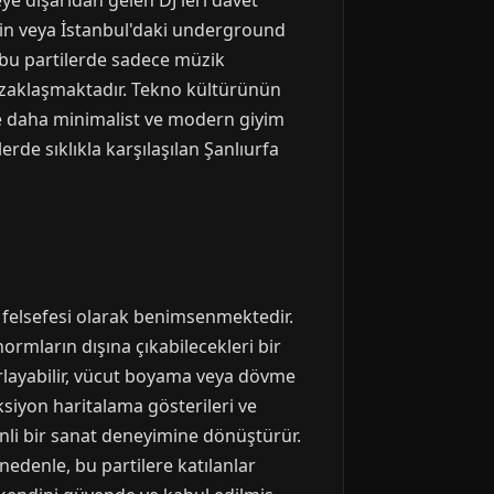
ye dışarıdan gelen DJ'leri davet
lin veya İstanbul'daki underground
, bu partilerde sadece müzik
zaklaşmaktadır. Tekno kültürünün
de daha minimalist ve modern giyim
lerde sıklıkla karşılaşılan Şanlıurfa
felsefesi olarak benimsenmektedir.
normların dışına çıkabilecekleri bir
arlayabilir, vücut boyama veya dövme
eksiyon haritalama gösterileri ve
linli bir sanat deneyimine dönüştürür.
 nedenle, bu partilere katılanlar