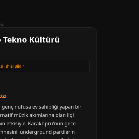
rü
e Tekno Kültürü
si
·
Ihlal Bildir
bzı
r genç nüfusa ev sahipliği yapan bir
natif müzik akımlarına olan ilgi
nin etkisiyle, Karaköprü’nün gece
ahnesini, underground partilerin