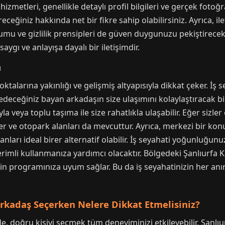
izmetleri, genellikle detaylı profil bilgileri ve gerçek fotoğr
ceğiniz hakkında net bir fikre sahip olabilirsiniz. Ayrıca, i
umu ve gizlilik prensipleri de güven duygunuzu pekiştirecek
saygı ve anlayışa dayalı bir iletişimdir.
ı
talarına yakınlığı ve gelişmiş altyapısıyla dikkat çeker. İş 
deceğiniz bayan arkadaşın size ulaşımını kolaylaştıracak bi
 veya toplu taşıma ile size rahatlıkla ulaşabilir. Eğer sizler
 ve otopark alanları da mevcuttur. Ayrıca, merkezi bir ko
arı ideal birer alternatif olabilir. İş seyahati yoğunluğunuz
imli kullanmanıza yardımcı olacaktır. Bölgedeki Şanlıurfa 
izin programınıza uyum sağlar. Bu da iş seyahatinizin her anı
rkadaş Seçerken Nelere Dikkat Etmelisiniz?
de, doğru kişiyi seçmek tüm deneyiminizi etkileyebilir. Şanlıu