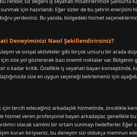
u rehber, siz değerli iş seyahati misafirlerimize Şanlıurfa
er sunmak için hazırlandı. Eğer sizler de bu şehrin enerjisini
 doğru yerdesiniz. Bu yazıda, bölgedeki hizmet seçeneklerind
ati Deneyiminizi Nasıl Şekillendirirsiniz?
ulaşım ve sosyal aktiviteler gibi birçok unsuru bir arada d
çin size yol gösterecek bazı önemli noktalar var. Bölgenin ge
r o kadar kritik. Özellikle iş seyahati bayan konseptinde, 
laştığınızda size en uygun seçeneği belirlemeniz için aşağıd
 için tercih edeceğiniz arkadaşlık hizmetinde, öncelikle ke
 hizmet veren profesyonel bayan arkadaşlar, genellikle bu bi
 yardımcı olacak samimi bir ortam sunmayı hedeflerler. Eğer 
tişim kuran biriyseniz, bu deneyim sizi oldukça memnun edec