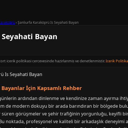
Karaköprü
›
Şanlıurfa Karaköprü Is Seyahati Bayan
s Seyahati Bayan
scort icerik politikasi cercevesinde hazirlanmis ve denetlenmistir.
Icerik Politika
i Bayanlar İçin Kapsamlı Rehber
ünlerin ardından dinlenme ve kendinize zaman ayırma ihtiyac
hem de modern dokuyu bir arada barındıran bir bölgede bul
r süren görüşmeler ve şehir trafiğinin yorgunluğu, keyifli bi
Bu noktada, profesyonel ve kaliteli bir arkadaşlık deneyimi a