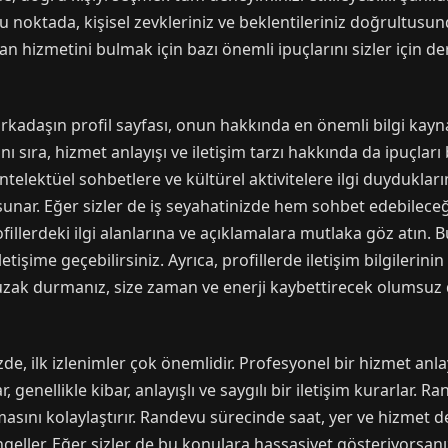
noktada, kişisel zevkleriniz ve beklentileriniz doğrultusun
 hizmetini bulmak için bazı önemli ipuçlarını sizler için der
aşın profil sayfası, onun hakkında en önemli bilgi kaynağı
 yanı sıra, hizmet anlayışı ve iletişim tarzı hakkında da ipuçları
ntelektüel sohbetlere ve kültürel aktivitelere ilgi duydukları
unar. Eğer sizler de iş seyahatinizde hem sohbet edebileceğ
rofillerdeki ilgi alanlarına ve açıklamalara mutlaka göz atın.
iletişime geçebilirsiniz. Ayrıca, profillerde iletişim bilgile
n uzak durmanız, size zaman ve enerji kaybettirecek olumsuz
zde, ilk izlenimler çok önemlidir. Profesyonel bir hizmet an
enellikle kibar, anlayışlı ve saygılı bir iletişim kurarlar. Ran
ılmasını kolaylaştırır. Randevu sürecinde saat, yer ve hizmet 
geller. Eğer sizler de bu konulara hassasiyet gösteriyorsanız