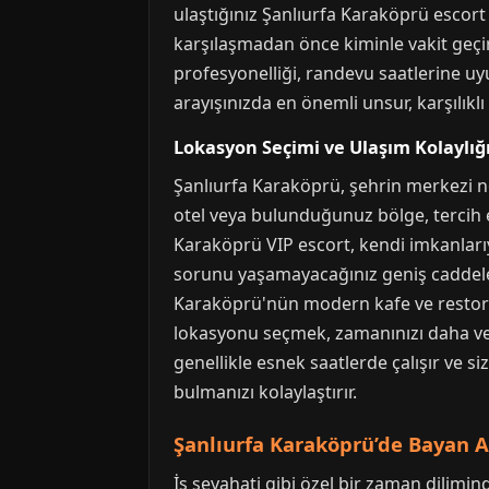
ulaştığınız Şanlıurfa Karaköprü escort h
karşılaşmadan önce kiminle vakit geçire
profesyonelliği, randevu saatlerine uy
arayışınızda en önemli unsur, karşılıklı 
Lokasyon Seçimi ve Ulaşım Kolaylığ
Şanlıurfa Karaköprü, şehrin merkezi nok
otel veya bulunduğunuz bölge, tercih e
Karaköprü VIP escort, kendi imkanlarıyla
sorunu yaşamayacağınız geniş caddeler
Karaköprü'nün modern kafe ve restoranl
lokasyonu seçmek, zamanınızı daha ver
genellikle esnek saatlerde çalışır ve s
bulmanızı kolaylaştırır.
Şanlıurfa Karaköprü’de Bayan A
İş seyahati gibi özel bir zaman dilimin