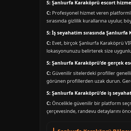
S: Şanlıurfa Karaköprü escort hizmet
C:
Profesyonel hizmet veren platformlar
sırasında gizlilik kurallarına uyulur, b
S: İş seyahatim sırasında Şanlıurfa
C:
Evet, birçok Şanlıurfa Karaköprü VIP
lokasyonunuzu belirterek size uygunluğ
S: Şanlıurfa Karaköprü’de gerçek esco
C:
Güvenilir sitelerdeki profiller genell
görünen profillerden uzak durun. Gerçe
S: Şanlıurfa Karaköprü’de iş seyaha
C:
Öncelikle güvenilir bir platform seçmel
çerçevesinde, randevu detaylarını önc