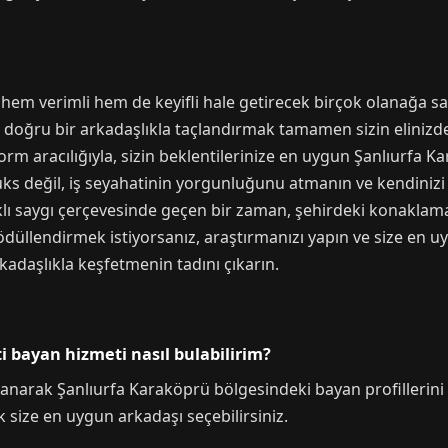
i hem verimli hem de keyifli hale getirecek birçok olanağa 
 doğru bir arkadaşlıkla taçlandırmak tamamen sizin elinizde. 
rm aracılığıyla, sizin beklentilerinize en uygun Şanlıurfa Ka
üks değil, iş seyahatinin yorgunluğunu atmanın ve kendinizi 
ıklı saygı çerçevesinde geçen bir zaman, şehirdeki konaklama
düllendirmek istiyorsanız, araştırmanızı yapın ve size en u
kadaşlıkla keşfetmenin tadını çıkarın.
i bayan hizmeti nasıl bulabilirim?
anarak Şanlıurfa Karaköprü bölgesindeki bayan profillerini inc
 size en uygun arkadaşı seçebilirsiniz.