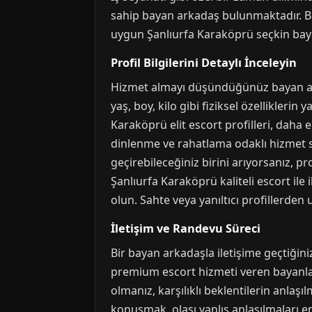
sahip bayan arkadaş bulunmaktadır. Bu 
uygun Şanlıurfa Karaköprü seçkin bayan
Profil Bilgilerini Detaylı İnceleyin
Hizmet almayı düşündüğünüz bayan arkad
yaş, boy, kilo gibi fiziksel özelliklerin
Karaköprü elit escort profilleri, daha e
dinlenme ve rahatlama odaklı hizmet s
geçirebileceğiniz birini arıyorsanız, p
Şanlıurfa Karaköprü kaliteli escort ile 
olun. Sahte veya yanıltıcı profillerde
İletişim ve Randevu Süreci
Bir bayan arkadaşla iletişime geçtiğini
premium escort hizmeti veren bayanlar, g
olmanız, karşılıklı beklentilerin anlaş
konuşmak, olası yanlış anlaşılmaları en