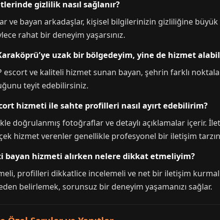
lerinde gizlilik nasıl sağlanır?
 ve bayan arkadaşlar, kişisel bilgilerinizin gizliliğine büy
öylece rahat bir deneyim yaşarsınız.
 Karaköprü’ye uzak bir bölgedeyim, yine de hizmet alabi
 escort ve kaliteli hizmet sunan bayan, şehrin farklı noktal
unu teyit edebilirsiniz.
rt hizmeti ile sahte profilleri nasıl ayırt edebilirim?
ikle doğrulanmış fotoğraflar ve detaylı açıklamalar içerir. İlet
k hizmet verenler genellikle profesyonel bir iletişim tarzına
ti bayan hizmeti alırken nelere dikkat etmeliyim?
i, profilleri dikkatlice incelemeli ve net bir iletişim kurmalıs
eden belirlemek, sorunsuz bir deneyim yaşamanızı sağlar.