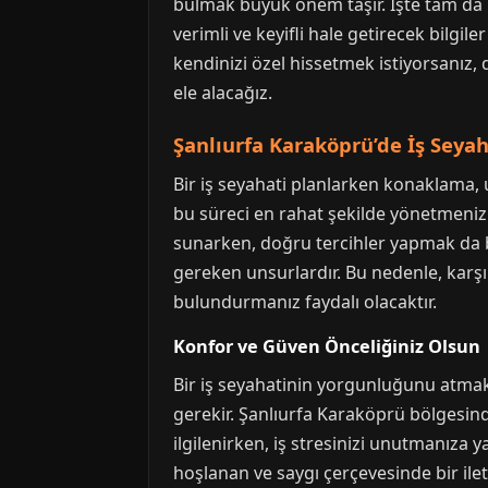
bulmak büyük önem taşır. İşte tam da b
verimli ve keyifli hale getirecek bilgil
kendinizi özel hissetmek istiyorsanız,
ele alacağız.
Şanlıurfa Karaköprü’de İş Seyah
Bir iş seyahati planlarken konaklama, 
bu süreci en rahat şekilde yönetmeniz i
sunarken, doğru tercihler yapmak da bi
gereken unsurlardır. Bu nedenle, karşı
bulundurmanız faydalı olacaktır.
Konfor ve Güven Önceliğiniz Olsun
Bir iş seyahatinin yorgunluğunu atmak
gerekir. Şanlıurfa Karaköprü bölgesinde
ilgilenirken, iş stresinizi unutmanıza
hoşlanan ve saygı çerçevesinde bir ile