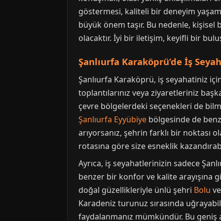
göstermesi, kaliteli bir deneyim yaşama
büyük önem taşır. Bu nedenle, kişisel 
olacaktır. İyi bir iletişim, keyifli bir b
Şanlıurfa Karaköprü’de İş Seyaha
Şanlıurfa Karaköprü, iş seyahatiniz içi
toplantılarınız veya ziyaretleriniz baş
çevre bölgelerdeki seçenekleri de bilme
Şanlıurfa Eyyübiye
bölgesinde de benze
arıyorsanız, şehrin farklı bir noktası o
rotasına göre size esneklik kazandırabi
Ayrıca, iş seyahatlerinizin sadece Şanlıu
benzer bir konfor ve kalite arayışına g
doğal güzellikleriyle ünlü şehri
Bolu
ve
Karadeniz turunuz sırasında uğrayabilec
faydalanmanız mümkündür. Bu geniş ağ sa