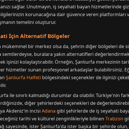
nızı sağlar. Unutmayın, iş seyahati bayan hizmetlerinde gizlil
bilgilerinizin korunacağına dair güvence veren platformları 
uluşmanın temelini oluşturur.
ti İçin Alternatif Bölgeler
n mükemmel bir merkez olsa da, şehrin diğer bölgeleri de size
ka semtlerdeyse, buralara yakın alternatifleri değerlendirmek 
k işinizi kolaylaştırabilir. Örneğin, Şanlıurfa merkezinin t
r hizmetler sunan profesyonel arkadaşlar bulabilirsiniz. E
lan
Şanlıurfa Halfeti
bölgesindeki seçenekler de ilginizi çekebil
lir.
rfa ile sınırlı kalmadığı durumlar da olabilir. Türkiye'nin far
irdiğinizde, diğer şehirlerdeki seçenekleri de değerlendirebil
ya Akdeniz'in incisi
Adana
gibi şehirlerde de iş seyahati bay
eğiniz tarihi ve kültürel zenginlikleriyle bilinen
Trabzon
gi
yesinde, ister Şanlıurfa'da ister başka bir şehirde olun, ih