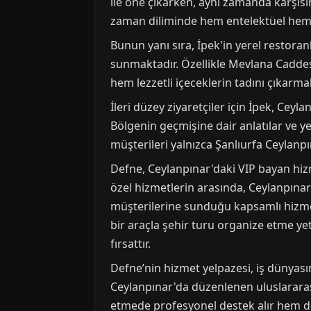
ile öne çıkarken, aynı zamanda karşısınd
zaman diliminde hem entelektüel hem 
Bunun yanı sıra, İpek'in yerel restoran
sunmaktadır. Özellikle Mevlana Caddesi
hem lezzetli içeceklerin tadını çıkarm
İleri düzey ziyaretçiler için İpek, Ceyl
Bölgenin geçmişine dair anlatılar ve ye
müşterileri yalnızca Şanlıurfa Ceylanp
Defne, Ceylanpınar'daki VIP bayan hiz
özel hizmetlerin arasında, Ceylanpınar
müşterilerine sunduğu kapsamlı hizmet p
bir araçla şehir turu organize etme ye
fırsattır.
Defne’nin hizmet yelpazesi, iş dünyasın
Ceylanpınar'da düzenlenen uluslararası
etmede profesyonel destek alır hem de