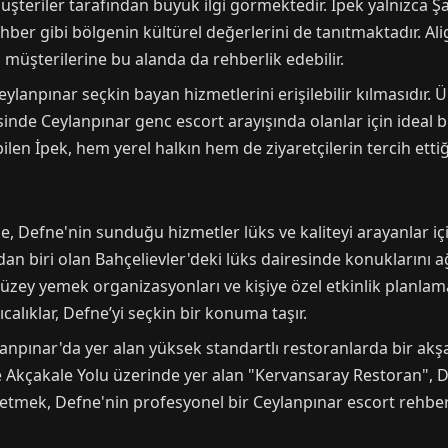
şteriler tarafından büyük ilgi görmektedir. İpek yalnızca Şa
ehber gibi bölgenin kültürel değerlerini de tanıtmaktadır. Al
, müşterilerine bu alanda da rehberlik edebilir.
eylanpınar seçkin bayan hizmetlerini erişilebilir kılmasıdır. Ü
nde Ceylanpınar genc escort arayışında olanlar için ideal bi
en İpek, hem yerel halkın hem de ziyaretçilerin tercih ettiği
Defne'nin sunduğu hizmetler lüks ve kaliteyi arayanlar için
dan biri olan Bahçelievler'deki lüks dairesinde konuklarını a
düzey yemek organizasyonları ve kişiye özel etkinlik planlam
calıklar, Defne’yi seçkin bir konuma taşır.
npınar'da yer alan yüksek standartlı restoranlarda bir akşa
 Akçakale Yolu üzerinde yer alan "Kervansaray Restoran", D
ik etmek, Defne'nin profesyonel bir Ceylanpınar escort rehb