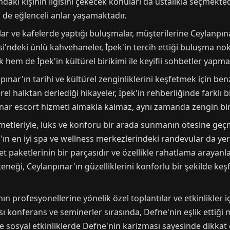
aki kişinin ilgisini çekecek konuları da ustalıkla seçmektedir
de eğlenceli anlar yaşamaktadır.
lar ve kafelerde yaptığı buluşmalar, müşterilerine Ceylanpına
'ndeki ünlü kahvehaneler, İpek'in tercih ettiği buluşma nok
ak hem de İpek'in kültürel birikimi ile keyifli sohbetler ya
anpınar'ın tarihi ve kültürel zenginliklerini keşfetmek için be
rel halktan derlediği hikayeler, İpek'in rehberliğinde farklı
ınar escort hizmeti almakla kalmaz, aynı zamanda zengin bir
metleriyle, lüks ve konforu bir arada sunmanın ötesine geç
'ın en iyi spa ve wellness merkezlerindeki randevular da ye
aketlerinin bir parçasıdır ve özellikle rahatlama arayanlar 
teneği, Ceylanpınar'ın güzelliklerini konforlu bir şekilde k
ın profesyonellerine yönelik özel toplantılar ve etkinlikler 
 konferans ve seminerler sırasında, Defne'nin eşlik ettiği m
 sosyal etkinliklerde Defne'nin karizması sayesinde dikkat 