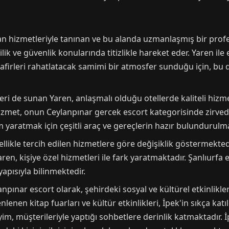
n hizmetleriyle tanınan ve bu alanda uzmanlaşmış bir profe
lik ve güvenlik konularında titizlikle hareket eder. Yaren ile
safirleri rahatlatacak samimi bir atmosfer sunduğu için, bu
ri de sunan Yaren, anlaşmalı olduğu otellerde kaliteli hizme
zmet, onun Ceylanpınar gercek escort kategorisinde zirvede 
 yaratmak için çeşitli araç ve gereçlerin hazır bulundurulmas
ellikle tercih edilen hizmetlere göre değişiklik göstermekte
en, kişiye özel hizmetleri ile fark yaratmaktadır. Şanlıurfa 
yapısıyla bilinmektedir.
npınar escort olarak, şehirdeki sosyal ve kültürel etkinlikle
lenen kitap fuarları ve kültür etkinlikleri, İpek'in sıkça kat
yim, müşterileriyle yaptığı sohbetlere derinlik katmaktadır. İp