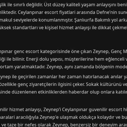
şlik ile sınırlı değildir. Üst düzey kaliteli yaşam anlayışını 
inliktedir. Ceylanpınar escort fiyatlari arasında Defne’nin su
ul seviyelerde konumlanmıştır. Şanlıurfa Bakımlı yol ark
sek standartları ve kişisel hizmet anlayışı ile dikkat çekmek
anpınar genc escort kategorisinde öne çıkan Zeynep, Genç M
iği ile bilinir. Enerji dolu yapısı, müşterilerine hem eğlence
ortam yaratmaktadır. Zeynep, aynı zamanda bölgenin modern
eynep ile geçirilen zamanlar her zaman hatırlanacak anılar ya
 özellikle genç ziyaretçilerin ilgisini çeker. Sokak kültürün
esinde düzenlenen etkinliklerden haberdar olup onlara kat
lir hizmet anlayışı, Zeynep’i Ceylanpınar guvenilir escort h
alari aracılığıyla Zeynep'e ulaşmak oldukça kolaydır ve bu da
 ve taze bir nefes olarak Zeynep, benzersiz bir deneyim ara