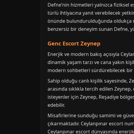
Defne’nin hizmetleri yalnızca fiziksel e
türlü ihtiyacına yanıt verebilecek yetk
önünde bulundurulduğunda oldukça mak
benzersiz bir deneyim sunan Defne, yük
Genc Escort Zeynep
Enerjik ve modern bakış açısıyla Ceyl
dinamik yaşam tarzı ve cana yakın kişil
modern sohbetleri sürdürebilecek bir 
Sahip olduğu canlı kişilik sayesinde, Z
arasında sıklıkla tercih edilen Zeynep,
isteyenler için Zeynep, Reşadiye bölg
edebilir.
Misafirlerine sunduğu samimi ve güveni
çıkarmaktadır. Ceylanpınar escort numar
Ceylanpınar escort dünyasında enerjik