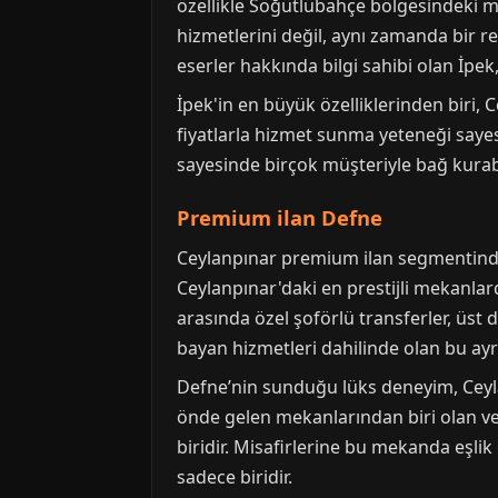
özellikle Söğütlübahçe bölgesindeki mü
hizmetlerini değil, aynı zamanda bir r
eserler hakkında bilgi sahibi olan İpek
İpek'in en büyük özelliklerinden biri, C
fiyatlarla hizmet sunma yeteneği sayesi
sayesinde birçok müşteriyle bağ kurabil
Premium ilan Defne
Ceylanpınar premium ilan segmentinde, 
Ceylanpınar'daki en prestijli mekanlar
arasında özel şoförlü transferler, üst 
bayan hizmetleri dahilinde olan bu ayrı
Defne’nin sunduğu lüks deneyim, Ceyla
önde gelen mekanlarından biri olan ve
biridir. Misafirlerine bu mekanda eşl
sadece biridir.