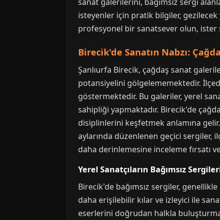
sanat galerilerini, bağımsız sergi ala
isteyenler için pratik bilgiler, gezilece
profesyonel bir sanatsever olun, ister 
Birecik'de Sanatın Nabzı: Çağda
Şanlıurfa Birecik, çağdaş sanat galeri
potansiyelini gölgelememektedir. İlçed
göstermektedir. Bu galeriler, yerel san
sahipliği yapmaktadır. Birecik'de çağda
disiplinlerini keşfetmek anlamına gelir.
aylarında düzenlenen geçici sergiler, i
daha derinlemesine inceleme fırsatı ver
Yerel Sanatçıların Bağımsız Sergiler
Birecik'de bağımsız sergiler, genellikl
daha erişilebilir kılar ve izleyici ile s
eserlerini doğrudan halkla buluşturma ş