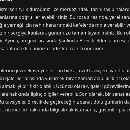
sterseniz, ilk durağınız ilçe merkezindeki tarihi taş binalarda
anlarına doğru ilerleyebilirsiniz. Bu rota sırasında, yerel sa
 Öğle yemeği için nehir kenarındaki kafelerde mola verebilir 
z bir sergiye katılarak gününüzü tamamlayabilirsiniz. Bu rota
 Ayrıca, bu gezi sırasında Şanlıurfa Birecik elden alan escort
anat odaklı planınıza sadık kalmanızı öneririm.
ilerini gezmek isteyenler için birkaç özel tavsiyem var: İlk o
 galeriler arasında yürümek biraz zaman alabilir. İkinci ola
almak iyi bir fikir olabilir. Üçüncü olarak, galeri görevlile
anı hakkında ilginç bilgiler verebilir. Son olarak, bir sanat 
u tavsiyeler, Birecik'de geçireceğiniz sanat dolu günlerin da
t hizmetleri hakkında bilgi almak isterseniz, güvenilir platf