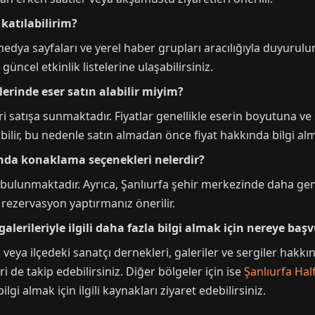
 katılabilirim?
edya sayfaları ve yerel haber grupları aracılığıyla duyurulur.
üncel etkinlik listelerine ulaşabilirsiniz.
ilerinde eser satın alabilir miyim?
eri satışa sunmaktadır. Fiyatlar genellikle eserin boyutuna v
lir, bu nedenle satın almadan önce fiyat hakkında bilgi alma
asında konaklama seçenekleri nelerdir?
n bulunmaktadır. Ayrıca, Şanlıurfa şehir merkezinde daha g
rezervasyon yaptırmanız önerilir.
galerileriyle ilgili daha fazla bilgi almak için nereye baş
ya ilçedeki sanatçı dernekleri, galeriler ve sergiler hakkında
i de takip edebilirsiniz. Diğer bölgeler için ise
Şanlıurfa Half
lgi almak için ilgili kaynakları ziyaret edebilirsiniz.