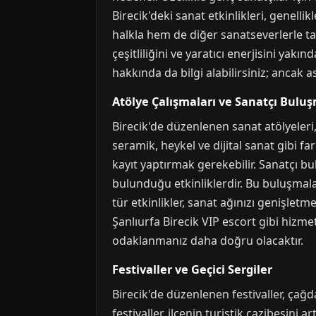
Birecik'deki sanat etkinlikleri, genellik
halkla hem de diğer sanatseverlerle tanı
çeşitliliğini ve yaratıcı enerjisini yak
hakkında da bilgi alabilirsiniz; ancak a
Atölye Çalışmaları ve Sanatçı Buluş
Birecik'de düzenlenen sanat atölyeleri,
seramik, heykel ve dijital sanat gibi fa
kayıt yaptırmak gerekebilir. Sanatçı bul
bulunduğu etkinliklerdir. Bu buluşmala
tür etkinlikler, sanat ağınızı genişletm
Şanlıurfa Birecik VIP escort gibi hizme
odaklanmanız daha doğru olacaktır.
Festivaller ve Geçici Sergiler
Birecik'de düzenlenen festivaller, çağda
festivaller, ilçenin turistik cazibesini a