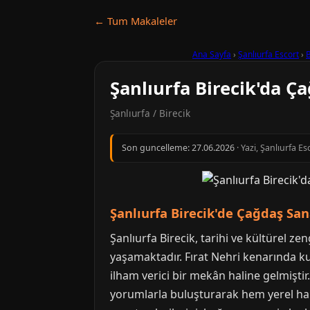
← Tum Makaleler
Ana Sayfa
›
Şanlıurfa Escort
›
B
Şanlıurfa Birecik'da Ça
Şanlıurfa / Birecik
Son guncelleme:
27.06.2026
· Yazi, Şanlıurfa E
Şanlıurfa Birecik'de Çağdaş San
Şanlıurfa Birecik, tarihi ve kültürel z
yaşamaktadır. Fırat Nehri kenarında kur
ilham verici bir mekân haline gelmişti
yorumlarla buluşturarak hem yerel hal