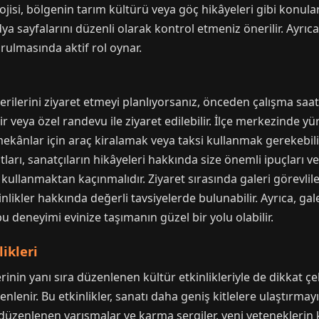
lojisi, bölgenin tarım kültürü veya göç hikâyeleri gibi konular 
a sayfalarını düzenli olarak kontrol etmeniz önerilir. Ayrıca,
rulmasında aktif rol oynar.
ı
rilerini ziyaret etmeyi planlıyorsanız, önceden çalışma saatle
lir veya özel randevu ile ziyaret edilebilir. İlçe merkezinde y
kânlar için araç kiralamak veya taksi kullanmak gerekebilir
tları, sanatçıların hikâyeleri hakkında size önemli ipuçları v
aş kullanmaktan kaçınmalıdır. Ziyaret sırasında galeri görevl
inlikler hakkında değerli tavsiyelerde bulunabilir. Ayrıca, ga
bu deneyimi evinize taşımanın güzel bir yolu olabilir.
likleri
erinin yanı sıra düzenlenen kültür etkinlikleriyle de dikkat ç
zenlenir. Bu etkinlikler, sanatı daha geniş kitlelere ulaştırma
n düzenlenen yarışmalar ve karma sergiler, yeni yeteneklerin 