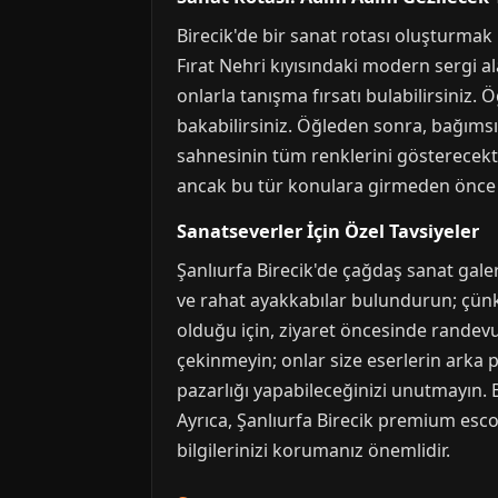
Birecik'de bir sanat rotası oluşturmak i
Fırat Nehri kıyısındaki modern sergi al
onlarla tanışma fırsatı bulabilirsiniz.
bakabilirsiniz. Öğleden sonra, bağımsı
sahnesinin tüm renklerini gösterecektir.
ancak bu tür konulara girmeden önce s
Sanatseverler İçin Özel Tavsiyeler
Şanlıurfa Birecik'de çağdaş sanat galer
ve rahat ayakkabılar bulundurun; çünkü
olduğu için, ziyaret öncesinde randevu 
çekinmeyin; onlar size eserlerin arka pl
pazarlığı yapabileceğinizi unutmayın. B
Ayrıca, Şanlıurfa Birecik premium escor
bilgilerinizi korumanız önemlidir.