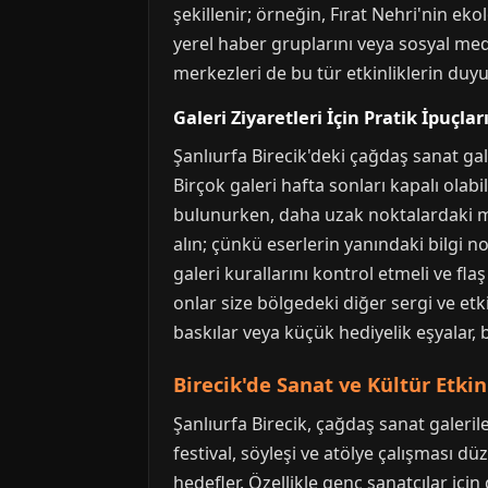
şekillenir; örneğin, Fırat Nehri'nin eko
yerel haber gruplarını veya sosyal medy
merkezleri de bu tür etkinliklerin duyu
Galeri Ziyaretleri İçin Pratik İpuçlar
Şanlıurfa Birecik'deki çağdaş sanat gale
Birçok galeri hafta sonları kapalı olabi
bulunurken, daha uzak noktalardaki me
alın; çünkü eserlerin yanındaki bilgi no
galeri kurallarını kontrol etmeli ve fl
onlar size bölgedeki diğer sergi ve etk
baskılar veya küçük hediyelik eşyalar, 
Birecik'de Sanat ve Kültür Etkin
Şanlıurfa Birecik, çağdaş sanat galeril
festival, söyleşi ve atölye çalışması dü
hedefler. Özellikle genç sanatçılar içi