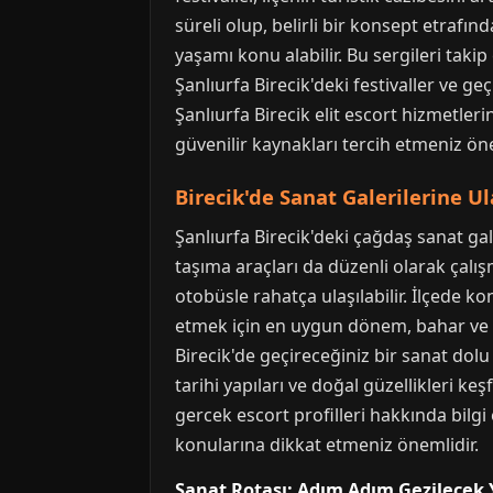
süreli olup, belirli bir konsept etrafınd
yaşamı konu alabilir. Bu sergileri taki
Şanlıurfa Birecik'deki festivaller ve ge
Şanlıurfa Birecik elit escort hizmetleri
güvenilir kaynakları tercih etmeniz öner
Birecik'de Sanat Galerilerine 
Şanlıurfa Birecik'deki çağdaş sanat ga
taşıma araçları da düzenli olarak çalış
otobüsle rahatça ulaşılabilir. İlçede ko
etmek için en uygun dönem, bahar ve son
Birecik'de geçireceğiniz bir sanat dol
tarihi yapıları ve doğal güzellikleri ke
gercek escort profilleri hakkında bilgi
konularına dikkat etmeniz önemlidir.
Sanat Rotası: Adım Adım Gezilecek 