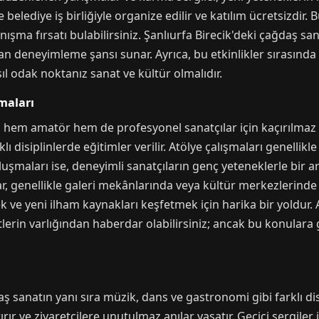
le belediye iş birliğiyle organize edilir ve katılım ücretsizdir.
şma fırsatı bulabilirsiniz. Şanlıurfa Birecik'deki çağdaş sana
ından deneyimleme şansı sunar. Ayrıca, bu etkinlikler sırasında
sıl odak noktanız sanat ve kültür olmalıdır.
maları
 hem amatör hem de profesyonel sanatçılar için kaçırılmaz bi
rklı disiplinlerde eğitimler verilir. Atölye çalışmaları genelli
uşmaları ise, deneyimli sanatçıların genç yeteneklerle bir ara
r, genellikle galeri mekânlarında veya kültür merkezlerinde g
ek ve yeni ilham kaynakları keşfetmek için harika bir yoldur. A
tlerin varlığından haberdar olabilirsiniz; ancak bu konulara
ş sanatın yanı sıra müzik, dans ve gastronomi gibi farklı disi
rtırır ve ziyaretçilere unutulmaz anılar yaşatır. Geçici sergiler