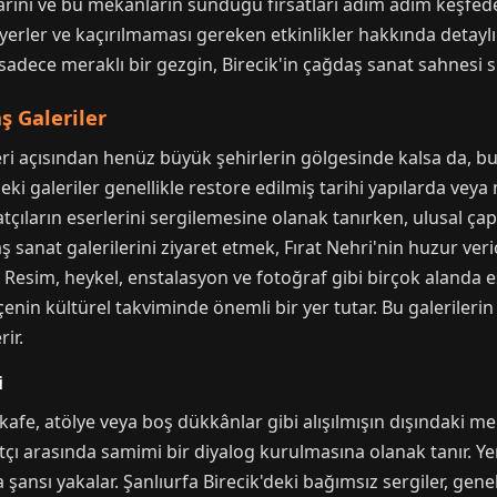
nlarını ve bu mekânların sunduğu fırsatları adım adım keşfed
k yerler ve kaçırılmaması gereken etkinlikler hakkında detaylı 
sadece meraklı bir gezgin, Birecik'in çağdaş sanat sahnesi si
ş Galeriler
leri açısından henüz büyük şehirlerin gölgesinde kalsa da, 
eki galeriler genellikle restore edilmiş tarihi yapılarda ve
atçıların eserlerini sergilemesine olanak tanırken, ulusal çap
ş sanat galerilerini ziyaret etmek, Fırat Nehri'nin huzur veri
 Resim, heykel, enstalasyon ve fotoğraf gibi birçok alanda ese
lçenin kültürel takviminde önemli bir yer tutar. Bu galeriler
ir.
i
e kafe, atölye veya boş dükkânlar gibi alışılmışın dışındaki me
anatçı arasında samimi bir diyalog kurulmasına olanak tanır. Ye
ansı yakalar. Şanlıurfa Birecik'deki bağımsız sergiler, genell