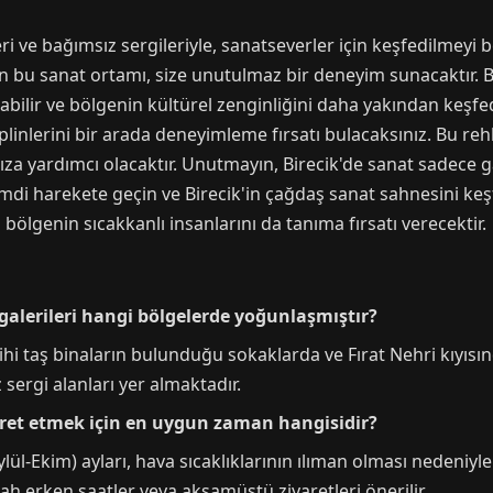
ri ve bağımsız sergileriyle, sanatseverler için keşfedilmeyi b
n bu sanat ortamı, size unutulmaz bir deneyim sunacaktır. Bir
olabilir ve bölgenin kültürel zenginliğini daha yakından keşfede
iplinlerini bir arada deneyimleme fırsatı bulacaksınız. Bu reh
ıza yardımcı olacaktır. Unutmayın, Birecik'de sanat sadece gal
Şimdi harekete geçin ve Birecik'in çağdaş sanat sahnesini ke
bölgenin sıcakkanlı insanlarını da tanıma fırsatı verecektir.
 galerileri hangi bölgelerde yoğunlaşmıştır?
rihi taş binaların bulunduğu sokaklarda ve Fırat Nehri kıyısı
 sergi alanları yer almaktadır.
iyaret etmek için en uygun zaman hangisidir?
ül-Ekim) ayları, hava sıcaklıklarının ılıman olması nedeniyl
bah erken saatler veya akşamüstü ziyaretleri önerilir.