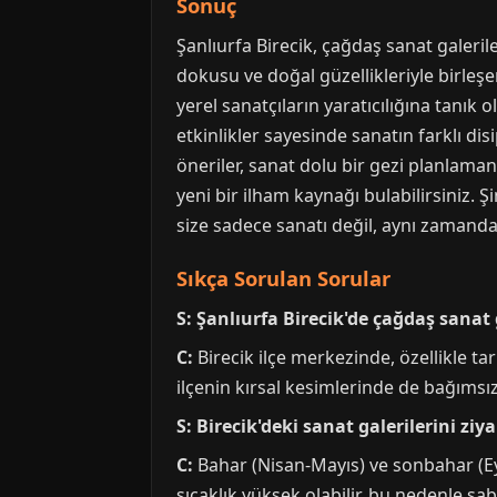
Sonuç
Şanlıurfa Birecik, çağdaş sanat galerile
dokusu ve doğal güzellikleriyle birleşe
yerel sanatçıların yaratıcılığına tanık 
etkinlikler sayesinde sanatın farklı dis
öneriler, sanat dolu bir gezi planlaman
yeni bir ilham kaynağı bulabilirsiniz. 
size sadece sanatı değil, aynı zamanda 
Sıkça Sorulan Sorular
S: Şanlıurfa Birecik'de çağdaş sanat
C:
Birecik ilçe merkezinde, özellikle ta
ilçenin kırsal kesimlerinde de bağımsız
S: Birecik'deki sanat galerilerini z
C:
Bahar (Nisan-Mayıs) ve sonbahar (Eyl
sıcaklık yüksek olabilir, bu nedenle sa