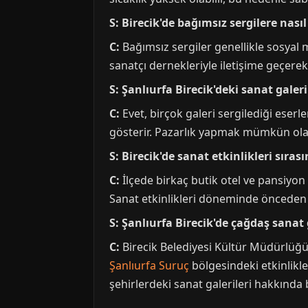
S: Birecik'de bağımsız sergilere nasıl
C:
Bağımsız sergiler genellikle sosyal m
sanatçı dernekleriyle iletişime geçerek g
S: Şanlıurfa Birecik'deki sanat galer
C:
Evet, birçok galeri sergilediği eserl
gösterir. Pazarlık yapmak mümkün olabi
S: Birecik'de sanat etkinlikleri sır
C:
İlçede birkaç butik otel ve pansiyo
Sanat etkinlikleri döneminde önceden 
S: Şanlıurfa Birecik'de çağdaş sanat 
C:
Birecik Belediyesi Kültür Müdürlüğü ve
Şanlıurfa Suruç
bölgesindeki etkinlikler
şehirlerdeki sanat galerileri hakkında bi