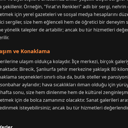
a şekillenir. Örneğin, "Fırat'ın Renkleri" adlı bir sergi, nehri
p etmek için yerel gazeteleri ve sosyal medya hesaplarını düz
çici sergiler, size hem eğlenceli hem de öğretici bir deneyim s
ne yönelik talepler de artabilir; ancak bu tür hizmetleri değe
ilir.
Ulaşım ve Konaklama
lerilerine ulaşım oldukça kolaydır. İlçe merkezi, birçok gal
maktadır. Birecik, Şanlıurfa şehir merkezine yaklaşık 80 kilo
naklama seçenekleri sınırlı olsa da, butik oteller ve pansiyon
bahar aylarıdır; hava sıcaklıkları ılıman olduğu için yürüyüş
u hafta sonu, size hem dinlenme hem de kültürel zenginleşme f
şfetmek için de bolca zamanınız olacaktır. Sanat galerileri ar
 edinmek isteyebilirsiniz; ancak bu tür hizmetleri değerlend
Yerler