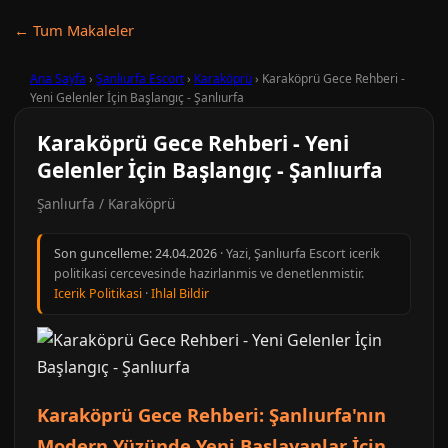
← Tum Makaleler
Ana Sayfa
›
Şanlıurfa Escort
›
Karaköprü
›
Karaköprü Gece Rehberi -
Yeni Gelenler İçin Başlangıç - Şanlıurfa
Karaköprü Gece Rehberi - Yeni
Gelenler İçin Başlangıç - Şanlıurfa
Şanlıurfa / Karaköprü
Son guncelleme:
24.04.2026
· Yazi, Şanlıurfa Escort icerik
politikasi cercevesinde hazirlanmis ve denetlenmistir.
Icerik Politikasi
·
Ihlal Bildir
Karaköprü Gece Rehberi: Şanlıurfa'nın
Modern Yüzünde Yeni Başlayanlar İçin