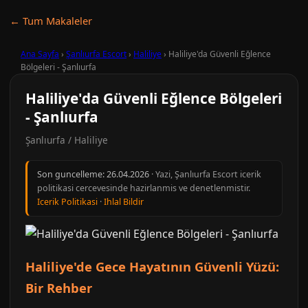
← Tum Makaleler
Ana Sayfa
›
Şanlıurfa Escort
›
Haliliye
›
Haliliye'da Güvenli Eğlence
Bölgeleri - Şanlıurfa
Haliliye'da Güvenli Eğlence Bölgeleri
- Şanlıurfa
Şanlıurfa / Haliliye
Son guncelleme:
26.04.2026
· Yazi, Şanlıurfa Escort icerik
politikasi cercevesinde hazirlanmis ve denetlenmistir.
Icerik Politikasi
·
Ihlal Bildir
Haliliye'de Gece Hayatının Güvenli Yüzü:
Bir Rehber