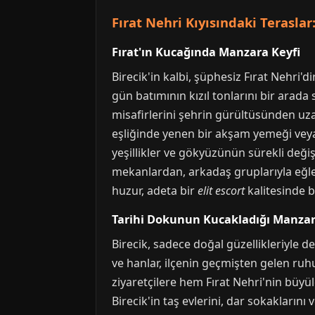
Fırat Nehri Kıyısındaki Teraslar
Fırat'ın Kucağında Manzara Keyfi
Birecik'in kalbi, şüphesiz Fırat Nehri'd
gün batımının kızıl tonlarını bir arad
misafirlerini şehrin gürültüsünden uzakl
eşliğinde yenen bir akşam yemeği veya 
yeşillikler ve gökyüzünün sürekli değiş
mekanlardan, arkadaş gruplarıyla eğlen
huzur, adeta bir
elit escort
kalitesinde b
Tarihi Dokunun Kucakladığı Manzar
Birecik, sadece doğal güzellikleriyle de
ve hanlar, ilçenin geçmişten gelen ruh
ziyaretçilere hem Fırat Nehri'nin büyüle
Birecik'in taş evlerini, dar sokaklarını 