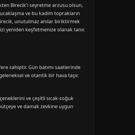
ekten Birecik'i seyretme arzusu olsun,
e kucaklaşma ve bu kadim toprakların
irecik, unutulmaz anılar biriktirmek
izi yeniden keşfetmenize olanak tanır.
fere sahiptir. Gün batımı saatlerinde
geleneksel ve otantik bir hava taşır.
çeneklerini ve çeşitli sıcak-soğuk
er bütçeye ve damak zevkine uygun