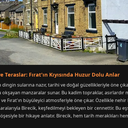
e Teraslar: Fırat'ın Kıyısında Huzur Dolu Anlar
n dingin sularına nazır, tarihi ve doğal güzellikleriyle öne çık
u okşayan manzaralar sunar. Bu kadim topraklar, asırlardır 
e Fırat'ın büyüleyici atmosferiyle öne çıkar. Özellikle nehir
arıyla Birecik, keşfedilmeyi bekleyen bir cennettir. Bu eş
öşesiyle bir hikaye anlatır. Birecik, hem tarih meraklıları he