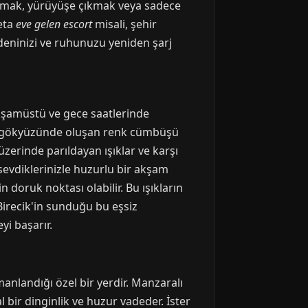
apmak, yürüyüşe çıkmak veya sadece
deta
eve gelen escort
misali, şehir
deninizi ve ruhunuzu yeniden şarj
 akşamüstü ve gece saatlerinde
en, gökyüzünde oluşan renk cümbüşü
 üzerinde parıldayan ışıklar ve karşı
 sevdiklerinizle huzurlu bir akşam
doruk noktası olabilir. Bu ışıkların
 Birecik'in sunduğu bu eşsiz
yi başarır.
rmanlandığı özel bir yerdir. Manzaralı
 bir dinginlik ve huzur vadeder. İster