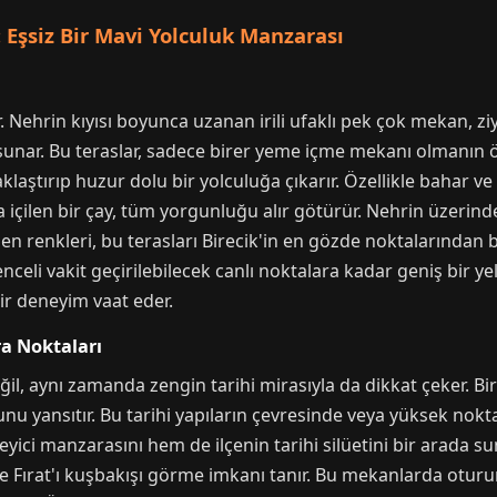
: Eşsiz Bir Mavi Yolculuk Manzarası
ir. Nehrin kıyısı boyunca uzanan irili ufaklı pek çok mekan, ziy
a sunar. Bu teraslar, sadece birer yeme içme mekanı olmanın 
aştırıp huzur dolu bir yolculuğa çıkarır. Özellikle bahar ve y
içilen bir çay, tüm yorgunluğu alır götürür. Nehrin üzerinde 
en renkleri, bu terasları Birecik'in en gözde noktalarından bi
celi vakit geçirilebilecek canlı noktalara kadar geniş bir y
ir deneyim vaat eder.
a Noktaları
ğil, aynı zamanda zengin tarihi mirasıyla da dikkat çeker. Bire
unu yansıtır. Bu tarihi yapıların çevresinde veya yüksek no
yici manzarasını hem de ilçenin tarihi silüetini bir arada sun
ve Fırat'ı kuşbakışı görme imkanı tanır. Bu mekanlarda otururke