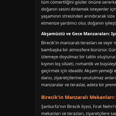
tüm cömertliğini gözler önüne sererk
doğanın sesini dinlemek isteyenler içi
yaşamının stresinden arındırarak size
etmenize yardımcı olur, doğanın iyileşti
Akşamüstü ve Gece Manzaraları: Işı
Birecik'in manzaralı terasları ve seyir
bambaşka bir atmosfere bürünür. Gün b
izlemeye doyulmaz bir tablo oluşturur. H
kıyının loş silüeti, romantik ve büyüle
geçirmek için idealdir. Akşam yemeği e
dansı, ziyaretçilerine unutulmaz anlar
manzaralar ve teraslar, adeta bir
premi
Birecik'in Manzaralı Mekanları
Şanlıurfa'nın Birecik ilçesi, Fırat Nehr
mekanları ve terasları, ziyaretçilere 