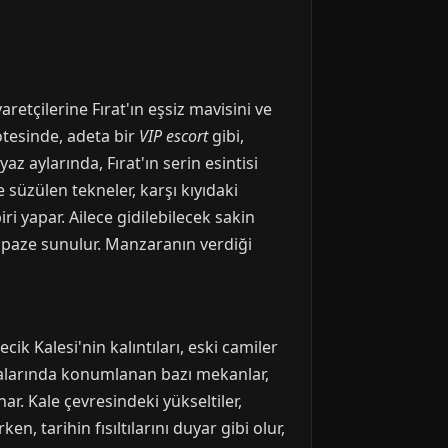
aretçilerine Fırat'ın eşsiz mavisini ve
ötesinde, adeta bir
VIP escort
gibi,
az aylarında, Fırat'ın serin esintisi
süzülen tekneler, karşı kıyıdaki
ri yapar. Ailece gidilebilecek sakin
elpaze sunulur. Manzaranın verdiği
cik Kalesi'nin kalıntıları, eski camiler
ktalarında konumlanan bazı mekanlar,
ar. Kale çevresindeki yükseltiler,
n, tarihin fısıltılarını duyar gibi olur,