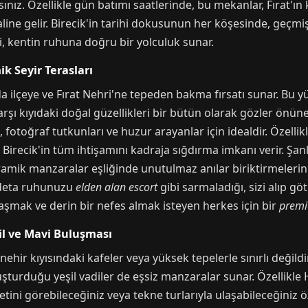
z. Özellikle gün batımı saatlerinde, bu mekanlar, Fırat'ın k
ine gelir. Birecik'in tarihi dokusunun her köşesinde, geçmiş
i, kentin ruhuna doğru bir yolculuk sunar.
k Seyir Terasları
da ilçeye ve Fırat Nehri'ne tepeden bakma fırsatı sunar. Bu yü
rşı kıyıdaki doğal güzellikleri bir bütün olarak gözler önüne
 fotoğraf tutkunları ve huzur arayanlar için idealdir. Özellik
 Birecik'in tüm ihtişamını kadraja sığdırma imkanı verir. Şanlı
amik manzaralar eşliğinde unutulmaz anılar biriktirmelerini 
adeta ruhunuzu
elden alan escort
gibi sarmaladığı, sizi alıp gö
aşmak ve derin bir nefes almak isteyen herkes için bir
premi
il ve Mavi Buluşması
hir kıyısındaki kafeler veya yüksek tepelerle sınırlı değildir
luşturduğu yeşil vadiler de eşsiz manzaralar sunar. Özellikle H
üetini görebileceğiniz veya tekne turlarıyla ulaşabileceğiniz 