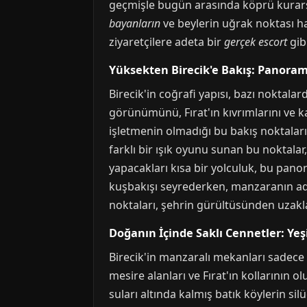
geçmişle bugün arasında köprü kurarsını
bayanların
ve beylerin uğrak noktası hal
ziyaretçilere adeta bir
gerçek escort
gib
Yüksekten Birecik'e Bakış: Panorami
Birecik'in coğrafi yapısı, bazı noktalar
görünümünü, Fırat'ın kıvrımlarını ve ka
işletmenin olmadığı bu bakış noktaları,
farklı bir ışık oyunu sunan bu noktalar,
yapacakları kısa bir yolculuk, bu panor
kuşbakışı seyrederken, manzaranın 
noktaları, şehrin gürültüsünden uzakl
Doğanın İçinde Saklı Cennetler: Yeş
Birecik'in manzaralı mekanları sadece ne
mesire alanları ve Fırat'ın kollarının o
suları altında kalmış batık köylerin sil