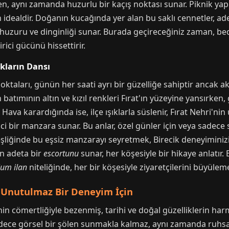
en, aynı zamanda huzurlu bir kaçış noktası sunar. Piknik y
n idealdir. Doğanın kucağında yer alan bu saklı cennetler, a
 huzuru ve dinginliği sunar. Burada geçireceğiniz zaman, be
rici gücünü hissettirir.
kların Dansı
 noktaları, günün her saati ayrı bir güzelliğe sahiptir ancak
atımının altın ve kızıl renkleri Fırat'ın yüzeyine yansırk
ava karardığında ise, ilçe ışıklarla süslenir, Fırat Nehri'nin
yici bir manzara sunar. Bu anlar, özel günler için veya sadece
şliğinde bu eşsiz manzarayı seyretmek, Birecik deneyiminizin 
ın adeta bir
escortunu
sunar, her köşesiyle bir hikaye anlatır.
um ilan
niteliğinde, her bir köşesiyle ziyaretçilerini büyüleme
: Unutulmaz Bir Deneyim İçin
i'nin cömertliğiyle bezenmiş, tarihi ve doğal güzelliklerin ha
sadece görsel bir şölen sunmakla kalmaz, aynı zamanda ruhsal