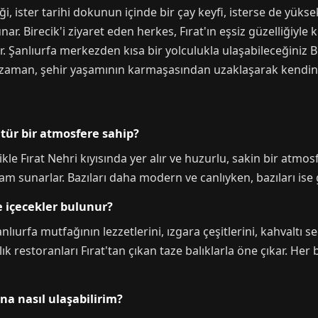
ği, ister tarihi dokunun içinde bir çay keyfi, isterse de yüks
ar. Birecik'i ziyaret eden herkes, Fırat'ın eşsiz güzelliğiyl
. Şanlıurfa merkezden kısa bir yolculukla ulaşabileceğiniz B
iz zaman, şehir yaşamının karmaşasından uzaklaşarak kendin
tür bir atmosfere sahip?
kle Fırat Nehri kıyısında yer alır ve huzurlu, sakin bir atmos
tam sunarlar. Bazıları daha modern ve canlıyken, bazıları ise 
 içecekler bulunur?
ıurfa mutfağının lezzetlerini, ızgara çeşitlerini, kahvaltı se
ık restoranları Fırat'tan çıkan taze balıklarla öne çıkar. H
ına nasıl ulaşabilirim?